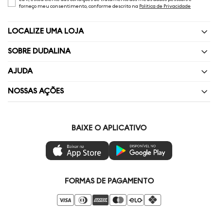
forneço meu consentimento, conforme descrito na
Política de Privacidade
LOCALIZE UMA LOJA
SOBRE DUDALINA
Quem Somos
AJUDA
Nossas Lojas
Perguntas Frequentes
NOSSAS AÇÕES
Política de privacidade
Fale Conosco
Livelo
Painel de Privacidade
Minha Conta
Vai de Visa
BAIXE O APLICATIVO
Gestão de Preferências
Troca e Devoluções
Mastercard
Ética e Sustentabilidade
Regulamentos
Azul Fidelidade
Seja um Revendedor
Duda Squad
FORMAS DE PAGAMENTO
Seja um Franqueado
Venda Corporativa
Compre pelo Whatsapp
Super Friday