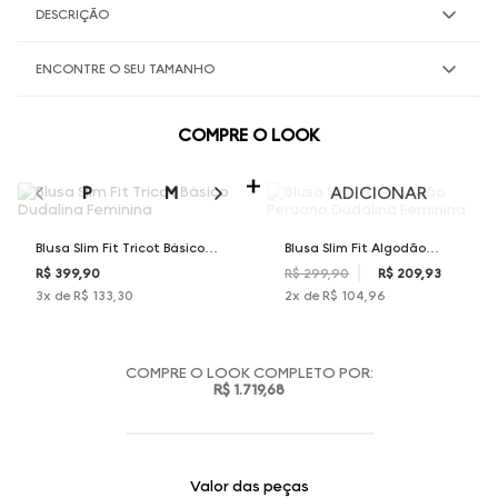
DESCRIÇÃO
ENCONTRE O SEU TAMANHO
COMPRE O LOOK
SELECIONE O TAMANHO PARA ADICIONAR
P
M
G
GG
ADICIONAR
Blusa Slim Fit Tricot Básico
Blusa Slim Fit Algodão
Dudalina Feminina
Peruano Dudalina Feminina
R$ 399,90
R$ 299,90
R$ 209,93
3
x de
R$ 133,30
2
x de
R$ 104,96
COMPRE O LOOK COMPLETO POR:
R$ 1.719,68
Valor das peças