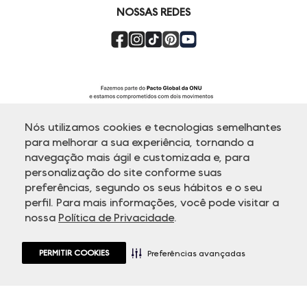
NOSSAS REDES
Nós utilizamos cookies e tecnologias semelhantes
para melhorar a sua experiência, tornando a
navegação mais ágil e customizada e, para
personalização do site conforme suas
ATENDIMENTO
preferências, segundo os seus hábitos e o seu
perfil. Para mais informações, você pode visitar a
nossa
Política de Privacidade
.
© Copyright 2000-2026 - Todos os direitos reservados. A Dudalina
reserva-se no direito de corrigir ou alterar informações como: preços,
promoções e disponibilidade de estoque a qualquer momento.
PERMITIR COOKIES
Em caso de dúvidas:
0800 770 5510.
Preferências avançadas
Horário de Atendimento
das 8h às 20h de segunda a sexta-feira e
sábados das 8h às 14h, exceto feriados.
Rua Othão 405, Vila Leopoldina - 05313-020 São Paulo, SP | CNPJ
49.669.856/0001-43.