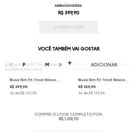
selecionadas:
R$ 399,90
COMPRE O LOOK
VOCÊ TAMBÉM VAI GOSTAR
SELECIONE O TAMANHO PARA ADICIONAR
P
M
G
GG
ADICIONAR
Blusa Slim Fit Tricot Básico
Blusa Slim Fit Tricot Básico
Dudalina Feminina
Dudalina Feminina
R$ 399,90
R$ 359,90
3
x de
R$ 133,30
3
x de
R$ 119,96
COMPRE O LOOK COMPLETO POR:
R$ 1.219,70