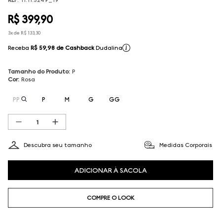
R$
399
,
90
3
x de
R$
133
,
30
Receba
R$ 59,98
de Cashback
Dudalina
Tamanho do Produto
:
P
Cor
:
Rosa
PP
P
M
G
GG
Descubra seu tamanho
Medidas Corporais
ADICIONAR À SACOLA
COMPRE O LOOK