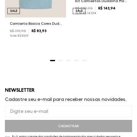
Kit Camisetas Dudalina Masculina
R$
239
,
90
R$
143
,
94
SALE
SALE
1
x de
R$
143
,
94
Camiseta Básica Cores Dudalina Masculina
R$
119
,
90
R$
83
,
93
1
x de
R$
83
,
93
NEWSLETTER
Cadastre seu e-mail para receber nossas novidades.
CADASTRAR
Eu li, estou ciente das condições de tratamento dos meus dados pessoais e