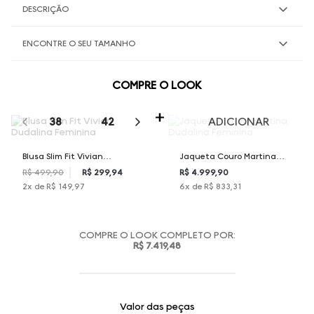
DESCRIÇÃO
ENCONTRE O SEU TAMANHO
COMPRE O LOOK
SELECIONE O TAMANHO PARA ADICIONAR
38
42
44
46
ADICIONAR
Blusa Slim Fit Vivian
Jaqueta Couro Martina
Dudalina Feminina
Dudalina Feminina
R$ 499,90
R$ 299,94
R$ 4.999,90
2
x de
R$ 149,97
6
x de
R$ 833,31
COMPRE O LOOK COMPLETO POR:
R$ 7.419,48
Valor das peças