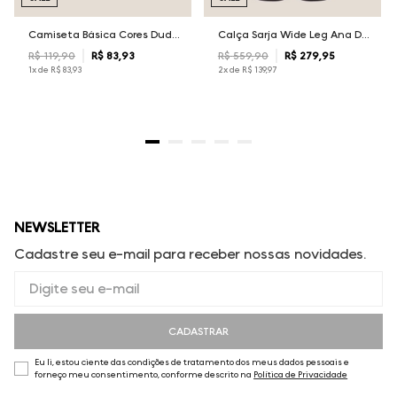
Camiseta Básica Cores Dudalina Masculina
Calça Sarja Wide Leg Ana Dudalina Feminina
R$
119
,
90
R$
83
,
93
R$
559
,
90
R$
279
,
95
1
x de
R$
83
,
93
2
x de
R$
139
,
97
NEWSLETTER
Cadastre seu e-mail para receber nossas novidades.
CADASTRAR
Eu li, estou ciente das condições de tratamento dos meus dados pessoais e
forneço meu consentimento, conforme descrito na
Política de Privacidade