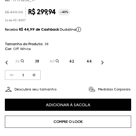
R$
299
,
94
R$
499
,
90
-
40%
2
x de
R$
149
,
97
Receba
R$ 44,99
de Cashback
Dudalina
Tamanho do Produto
:
38
Cor
:
Off White
36
38
40
42
44
Descubra seu tamanho
Medidas Corporais
ADICIONAR À SACOLA
COMPRE O LOOK