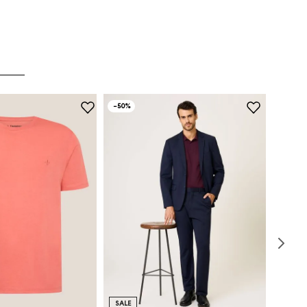
-
50%
SALE