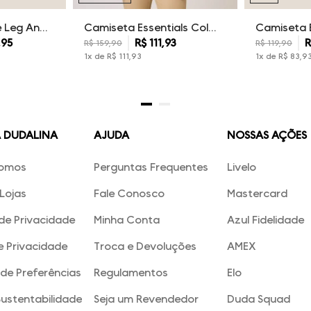
Calça Sarja Wide Leg Ana Dudalina Feminina
Camiseta Essentials Color Dudalina Masculina
,
95
R$
111
,
93
R
R$
159
,
90
R$
119
,
90
1
x de
R$
111
,
93
1
x de
R$
83
,
9
A DUDALINA
AJUDA
NOSSAS AÇÕES
omos
Perguntas Frequentes
Livelo
Lojas
Fale Conosco
Mastercard
 de Privacidade
Minha Conta
Azul Fidelidade
e Privacidade
Troca e Devoluções
AMEX
de Preferências
Regulamentos
Elo
Sustentabilidade
Seja um Revendedor
Duda Squad