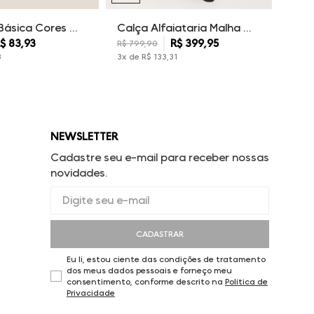
Camiseta Básica Cores Dudalina Masculina
Calça Alfaiataria Malha Dudalina Masculina
$
83
,
93
R$
399
,
95
R$
799
,
90
3
3
x de
R$
133
,
31
NEWSLETTER
Cadastre seu e-mail para receber nossas
novidades.
CADASTRAR
Eu li, estou ciente das condições de tratamento
dos meus dados pessoais e forneço meu
consentimento, conforme descrito na
Política de
Privacidade