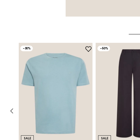
-
30%
-
50%
SALE
SALE