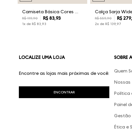
Camiseta Básica Cores Dudalina Masculina
R$
83
,
93
R$
279
R$
119
,
90
R$
559
,
90
1
x de
R$
83
,
93
2
x de
R$
139
,
97
LOCALIZE UMA LOJA
SOBRE 
Quem S
Encontre as lojas mais próximas de você:
Nossas 
Política
Painel d
Gestão 
Ética e 