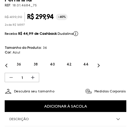
REF
:
18.01.4684_75
R$
299
,
94
R$
499
,
90
-
40%
2
x de
R$
149
,
97
Receba
R$ 44,99
de Cashback
Dudalina
Tamanho do Produto
:
36
Cor
:
Azul
36
38
40
42
44
Descubra seu tamanho
Medidas Corporais
ADICIONAR À SACOLA
DESCRIÇÃO