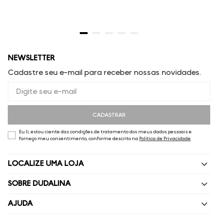
NEWSLETTER
Cadastre seu e-mail para receber nossas novidades.
CADASTRAR
Eu li, estou ciente das condições de tratamento dos meus dados pessoais e
forneço meu consentimento, conforme descrito na
Política de Privacidade
LOCALIZE UMA LOJA
SOBRE DUDALINA
Quem Somos
AJUDA