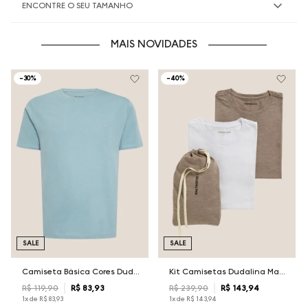
ENCONTRE O SEU TAMANHO
MAIS NOVIDADES
-
30%
-
40%
SALE
SALE
Camiseta Básica Cores Dudalina Masculina
Kit Camisetas Dudalina Masculina
R$
119
,
90
R$
83
,
93
R$
239
,
90
R$
143
,
94
1
x de
R$
83
,
93
1
x de
R$
143
,
94