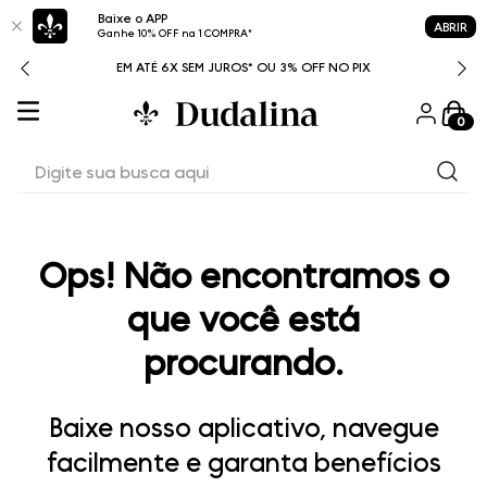
Baixe o APP
ABRIR
Ganhe 10% OFF na 1 COMPRA*
ITAL
EM ATÉ 6X SEM JUROS* OU 3% OFF NO PIX
0
Digite sua busca aqui
Ops! Não encontramos o
que você está
procurando.
Baixe nosso aplicativo, navegue
facilmente e garanta benefícios