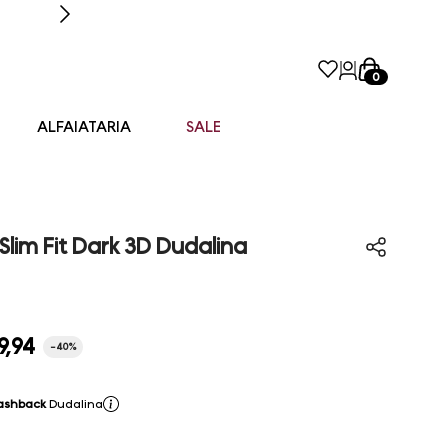
0
ALFAIATARIA
SALE
Slim Fit Dark 3D Dudalina
9
,
94
-
40%
ashback
Dudalina