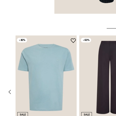
-
30%
-
50%
SALE
SALE