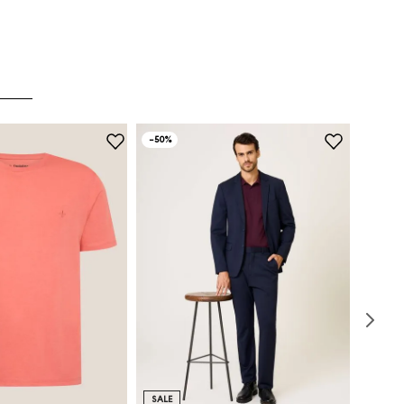
-
50%
SALE