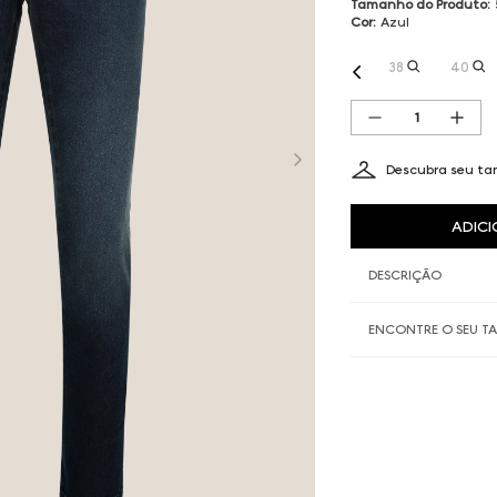
Tamanho do Produto
:
Cor
:
Azul
38
40
Descubra seu t
ADICI
DESCRIÇÃO
ENCONTRE O SEU 