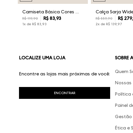
Camiseta Básica Cores Dudalina Masculina
R$
83
,
93
R$
279
R$
119
,
90
R$
559
,
90
1
x de
R$
83
,
93
2
x de
R$
139
,
97
LOCALIZE UMA LOJA
SOBRE 
Quem S
Encontre as lojas mais próximas de você:
Nossas 
Política
Painel d
Gestão 
Ética e 