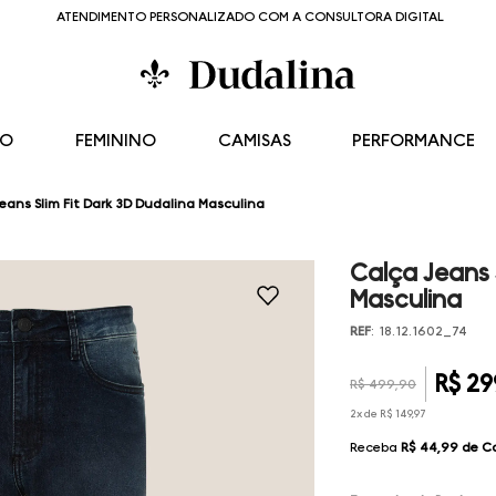
ATENDIMENTO PERSONALIZADO COM A CONSULTORA DIGITAL
NO
FEMININO
CAMISAS
PERFORMANCE
eans Slim Fit Dark 3D Dudalina Masculina
Calça Jeans 
Masculina
REF
:
18.12.1602_74
R$
29
R$
499
,
90
2
x de
R$
149
,
97
Receba
R$ 44,99
de C