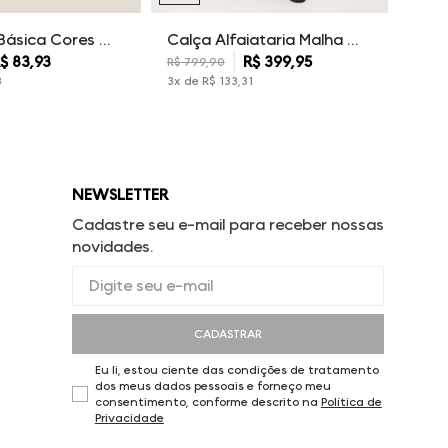
Camiseta Básica Cores Dudalina Masculina
Calça Alfaiataria Malha Dudalina Masculina
$
83
,
93
R$
399
,
95
R$
799
,
90
3
3
x de
R$
133
,
31
NEWSLETTER
Cadastre seu e-mail para receber nossas
novidades.
CADASTRAR
Eu li, estou ciente das condições de tratamento
dos meus dados pessoais e forneço meu
consentimento, conforme descrito na
Política de
Privacidade