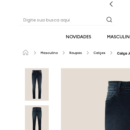
CASHBACK EM TODAS AS COMPRAS
Digite sua busca aqui
NOVIDADES
MASCULI
Masculino
Roupas
Calças
Calça J