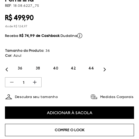
REF
:
18.08.6227_75
R$
499
,
90
4
x de
R$
124
,
97
Receba
R$ 74,99
de Cashback
Dudalina
Tamanho do Produto
:
36
Cor
:
Azul
36
38
40
42
44
Descubra seu tamanho
Medidas Corporais
ADICIONAR À SACOLA
COMPRE O LOOK