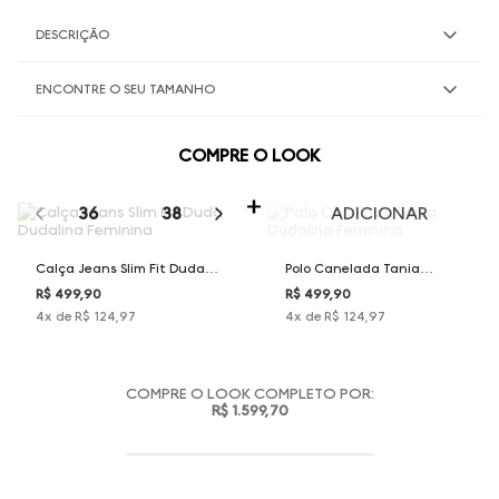
DESCRIÇÃO
ENCONTRE O SEU TAMANHO
COMPRE O LOOK
SELECIONE O TAMANHO PARA ADICIONAR
36
38
40
42
44
ADICIONAR
Calça Jeans Slim Fit Duda
Polo Canelada Tania
Dudalina Feminina
Dudalina Feminina
R$ 499,90
R$ 499,90
4
x de
R$ 124,97
4
x de
R$ 124,97
COMPRE O LOOK COMPLETO POR:
R$ 1.599,70