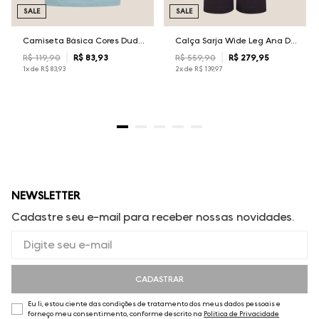
SALE
SALE
Camiseta Básica Cores Dudalina Masculina
Calça Sarja Wide Leg Ana Dudalina Feminina
R$
119
,
90
R$
83
,
93
R$
559
,
90
R$
279
,
95
1
x de
R$
83
,
93
2
x de
R$
139
,
97
NEWSLETTER
Cadastre seu e-mail para receber nossas novidades.
CADASTRAR
Eu li, estou ciente das condições de tratamento dos meus dados pessoais e
forneço meu consentimento, conforme descrito na
Política de Privacidade