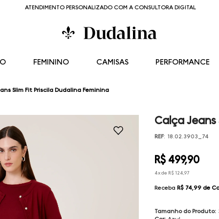
ATENDIMENTO PERSONALIZADO COM A CONSULTORA DIGITAL
NO
FEMININO
CAMISAS
PERFORMANCE
ans Slim Fit Priscila Dudalina Feminina
Calça Jeans S
REF
:
18.02.3903_74
R$
499
,
90
4
x de
R$
124
,
97
Receba
R$ 74,99
de C
Tamanho do Produto
:
Cor
:
Azul