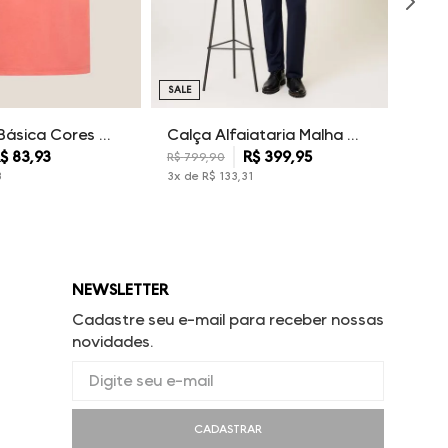
SALE
Camiseta Básica Cores Dudalina Masculina
Calça Alfaiataria Malha Dudalina Masculina
$
83
,
93
R$
399
,
95
R$
799
,
90
3
3
x de
R$
133
,
31
NEWSLETTER
Cadastre seu e-mail para receber nossas
novidades.
CADASTRAR