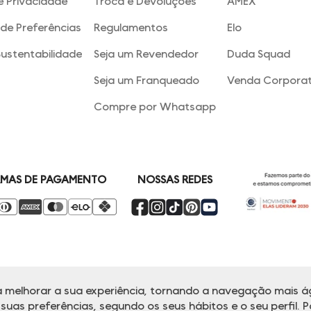
e Privacidade
Troca e Devoluções
AMEX
de Preferências
Regulamentos
Elo
Sustentabilidade
Seja um Revendedor
Duda Squad
Seja um Franqueado
Venda Corporat
Compre por Whatsapp
NOSSAS REDES
MAS DE PAGAMENTO
 melhorar a sua experiência, tornando a navegação mais ág
alina reserva-se no direito de corrigir ou alterar informações como: preços
Em caso de dúvidas:
0800 770 5510.
uas preferências, segundo os seus hábitos e o seu perfil. P