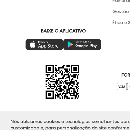
Painel d
Gestão 
Ética e 
BAIXE O APLICATIVO
FOR
Nós utilizamos cookies e tecnologias semelhantes para
© Copyright 2000-2025 - Todos os direitos reservados. A Dud
customizada e, para personalização do site conforme s