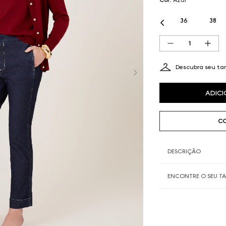
36
38
Descubra seu t
ADICI
CO
DESCRIÇÃO
ENCONTRE O SEU 