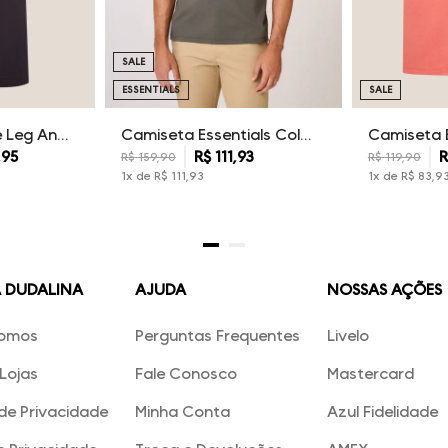
SALE
ESSENTIALS
SALE
Calça Sarja Wide Leg Ana Dudalina Feminina
Camiseta Essentials Color Dudalina Masculina
,
95
R$
111
,
93
R
R$
159
,
90
R$
119
,
90
1
x de
R$
111
,
93
1
x de
R$
83
,
9
A DUDALINA
AJUDA
NOSSAS AÇÕES
omos
Perguntas Frequentes
Livelo
Lojas
Fale Conosco
Mastercard
 de Privacidade
Minha Conta
Azul Fidelidade