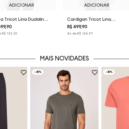
ADICIONAR
ADICIONAR
sa Tricot Lina Dudalina
Cardigan Tricot Lina
inina
Dudalina Feminina
399,90
R$ 499,90
e
R$ 133,30
4
x de
R$ 124,97
MAIS NOVIDADES
-
30%
-
30%