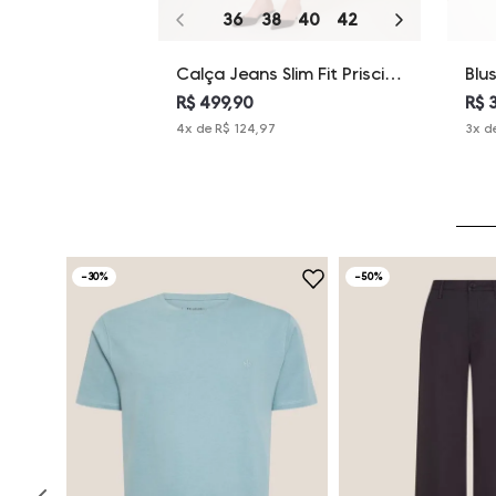
36
38
40
42
44
46
Calça Jeans Slim Fit Priscila
Blu
Dudalina Feminina
Fem
R$ 499,90
R$ 
4
x de
R$ 124,97
3
x d
-
30%
-
50%