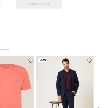
COMPRE O LOOK
-
50%