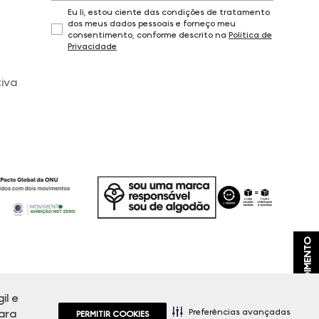
Eu li, estou ciente das condições de tratamento
dos meus dados pessoais e forneço meu
consentimento, conforme descrito na
Política de
Privacidade
iva
ATENDIMENTO
il e
, promoções e disponibilidade de estoque a qualquer momento.
Preferências avançadas
ara
PERMITIR COOKIES