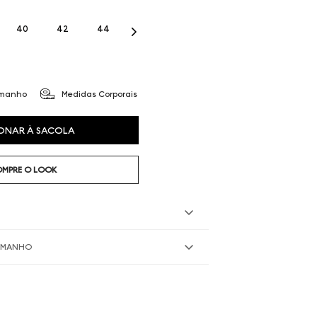
40
42
44
amanho
Medidas Corporais
ONAR À SACOLA
MPRE O LOOK
TAMANHO