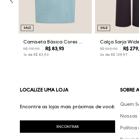
SALE
SALE
Camiseta Básica Cores Dudalina Masculina
R$
83
,
93
R$
279
R$
119
,
90
R$
559
,
90
1
x de
R$
83
,
93
2
x de
R$
139
,
97
LOCALIZE UMA LOJA
SOBRE 
Quem S
Encontre as lojas mais próximas de você:
Nossas 
Política