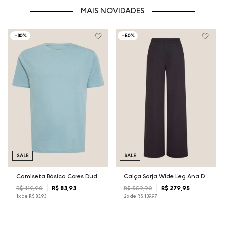
MAIS NOVIDADES
-
30%
-
50%
SALE
SALE
Camiseta Básica Cores Dudalina Masculina
Calça Sarja Wide Leg Ana Dudalina Feminina
R$
119
,
90
R$
83
,
93
R$
559
,
90
R$
279
,
95
1
x de
R$
83
,
93
2
x de
R$
139
,
97