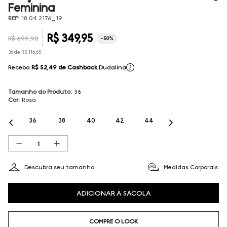
Feminina
REF
:
18.04.2176_19
R$
349
,
95
R$
699
,
90
-
50%
3
x de
R$
116
,
65
Receba
R$ 52,49
de Cashback
Dudalina
Tamanho do Produto
:
36
Cor
:
Rosa
36
38
40
42
44
Descubra seu tamanho
Medidas Corporais
ADICIONAR À SACOLA
COMPRE O LOOK