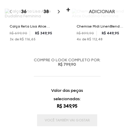
SELECIONE O TAMANHO PARA ADICIONAR
36
38
40
42
44
ADICIONAR
Calça Reta Lisa Alice
Chemise Midi LinenBlend
Dudalina Feminina
Alice Dudalina Feminina
R$ 699,90
R$ 349,95
R$ 899,90
R$ 449,95
3
x de
R$ 116,65
4
x de
R$ 112,48
COMPRE O LOOK COMPLETO POR:
R$ 799,90
Valor das peças
selecionadas:
R$ 349,95
VOCÊ TAMBÉM VAI GOSTAR