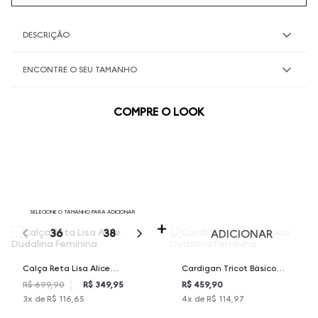
DESCRIÇÃO
ENCONTRE O SEU TAMANHO
COMPRE O LOOK
SELECIONE O TAMANHO PARA ADICIONAR
36
38
40
42
44
ADICIONAR
Calça Reta Lisa Alice
Cardigan Tricot Básico
Dudalina Feminina
Dudalina Feminina
R$ 699,90
R$ 349,95
R$ 459,90
3
x de
R$ 116,65
4
x de
R$ 114,97