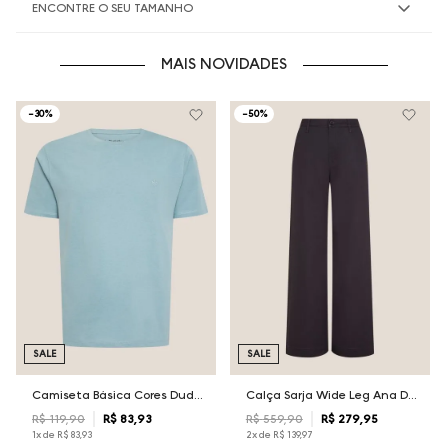
ENCONTRE O SEU TAMANHO
MAIS NOVIDADES
-
30%
-
50%
SALE
SALE
Camiseta Básica Cores Dudalina Masculina
Calça Sarja Wide Leg Ana Dudalina Feminina
R$
119
,
90
R$
83
,
93
R$
559
,
90
R$
279
,
95
1
x de
R$
83
,
93
2
x de
R$
139
,
97