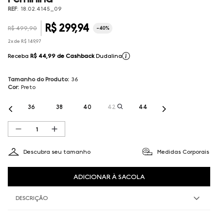
REF
:
18.02.4145_09
R$
299
,
94
R$
499
,
90
-
40%
2
x de
R$
149
,
97
Receba
R$ 44,99
de Cashback
Dudalina
Tamanho do Produto
:
36
Cor
:
Preto
36
38
40
42
44
Descubra seu tamanho
Medidas Corporais
ADICIONAR À SACOLA
DESCRIÇÃO