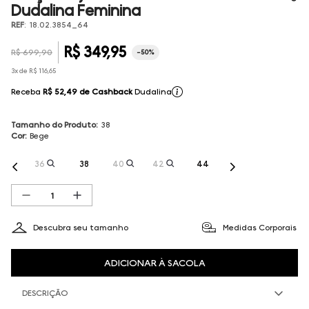
Dudalina Feminina
REF
:
18.02.3854_64
R$
349
,
95
R$
699
,
90
-
50%
3
x de
R$
116
,
65
Receba
R$ 52,49
de Cashback
Dudalina
Tamanho do Produto
:
38
Cor
:
Bege
36
38
40
42
44
Descubra seu tamanho
Medidas Corporais
ADICIONAR À SACOLA
DESCRIÇÃO