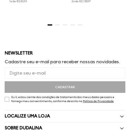
1
x de
R$
83
,
93
2
x de
R$
139
,
97
NEWSLETTER
Cadastre seu e-mail para receber nossas novidades.
CADASTRAR
Eu li, estou ciente das condições de tratamento dos meus dados pessoais e
forneço meu consentimento, conforme descrito na
Política de Privacidade
LOCALIZE UMA LOJA
SOBRE DUDALINA