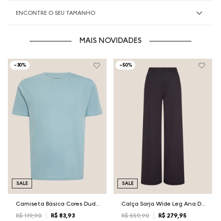
ENCONTRE O SEU TAMANHO
MAIS NOVIDADES
-
30%
-
50%
SALE
SALE
Camiseta Básica Cores Dudalina Masculina
Calça Sarja Wide Leg Ana Dudalina Feminina
R$
119
,
90
R$
83
,
93
R$
559
,
90
R$
279
,
95