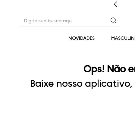
EM ATÉ 6X SEM JUROS* OU 3% OFF NO PIX
Digite sua busca aqui
NOVIDADES
MASCULI
Ops! Não e
Baixe nosso aplicativo