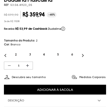
REF
:
53.06.4923_05
R$
359
,
94
R$
599
,
90
-
40%
3
x de
R$
119
,
98
Receba
R$ 53,99
de Cashback
Dudalina
Tamanho do Produto
:
2
Cor
:
Branco
2
3
4
5
6
Descubra seu tamanho
Medidas Corporais
ADICIONAR À SACOLA
DESCRIÇÃO