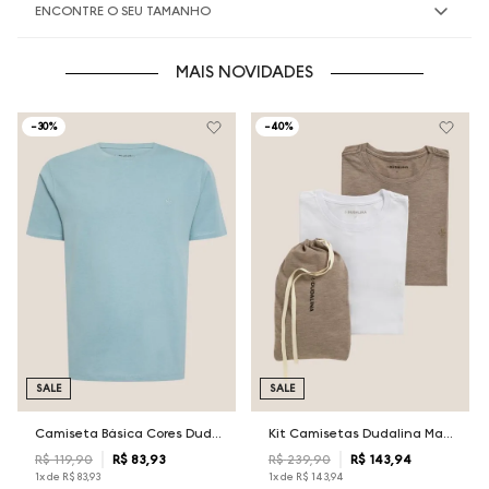
ENCONTRE O SEU TAMANHO
MAIS NOVIDADES
-
30%
-
40%
SALE
SALE
Camiseta Básica Cores Dudalina Masculina
Kit Camisetas Dudalina Masculina
R$
119
,
90
R$
83
,
93
R$
239
,
90
R$
143
,
94
1
x de
R$
83
,
93
1
x de
R$
143
,
94