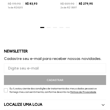
R$
119
,
90
R$
83
,
93
R$
559
,
90
R$
279
,
95
1
x de
R$
83
,
93
2
x de
R$
139
,
97
NEWSLETTER
Cadastre seu e-mail para receber nossas novidades.
CADASTRAR
Eu li, estou ciente das condições de tratamento dos meus dados pessoais e
forneço meu consentimento, conforme descrito na
Política de Privacidade
LOCALIZE UMA LOJA