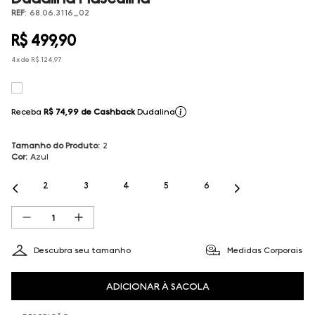
REF
:
68.06.3116_02
R$
499
,
90
4
x de
R$
124
,
97
Receba
R$ 74,99
de Cashback
Dudalina
Tamanho do Produto
:
2
Cor
:
Azul
2
3
4
5
6
Descubra seu tamanho
Medidas Corporais
ADICIONAR À SACOLA