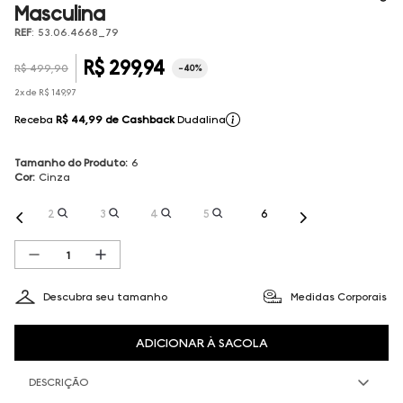
Masculina
REF
:
53.06.4668_79
R$
299
,
94
R$
499
,
90
-
40%
2
x de
R$
149
,
97
Receba
R$ 44,99
de Cashback
Dudalina
Tamanho do Produto
:
6
Cor
:
Cinza
2
3
4
5
6
Descubra seu tamanho
Medidas Corporais
ADICIONAR À SACOLA
DESCRIÇÃO