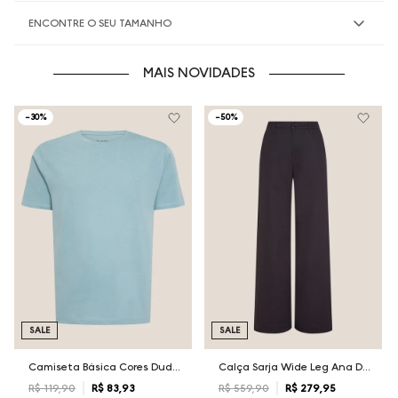
ENCONTRE O SEU TAMANHO
MAIS NOVIDADES
-
30%
-
50%
SALE
SALE
Camiseta Básica Cores Dudalina Masculina
Calça Sarja Wide Leg Ana Dudalina Feminina
R$
119
,
90
R$
83
,
93
R$
559
,
90
R$
279
,
95