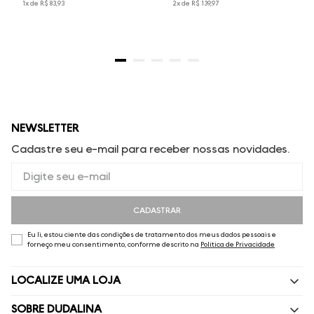
1
x de
R$
83
,
93
2
x de
R$
139
,
97
NEWSLETTER
Cadastre seu e-mail para receber nossas novidades.
CADASTRAR
Eu li, estou ciente das condições de tratamento dos meus dados pessoais e
forneço meu consentimento, conforme descrito na
Política de Privacidade
LOCALIZE UMA LOJA
SOBRE DUDALINA