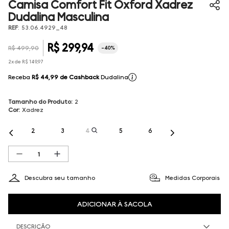
Camisa Comfort Fit Oxford Xadrez
Dudalina Masculina
REF
:
53.06.4929_48
R$
299
,
94
R$
499
,
90
-
40%
2
x de
R$
149
,
97
Receba
R$ 44,99
de Cashback
Dudalina
Tamanho do Produto
:
2
Cor
:
Xadrez
2
3
4
5
6
Descubra seu tamanho
Medidas Corporais
ADICIONAR À SACOLA
DESCRIÇÃO