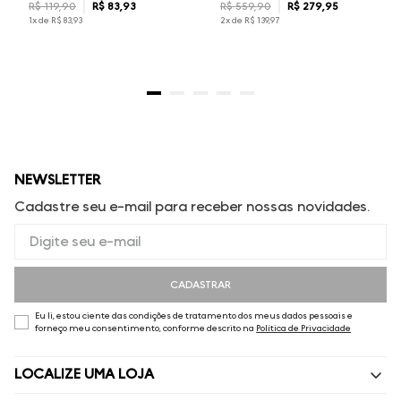
R$
119
,
90
R$
83
,
93
R$
559
,
90
R$
279
,
95
1
x de
R$
83
,
93
2
x de
R$
139
,
97
NEWSLETTER
Cadastre seu e-mail para receber nossas novidades.
CADASTRAR
Eu li, estou ciente das condições de tratamento dos meus dados pessoais e
forneço meu consentimento, conforme descrito na
Política de Privacidade
LOCALIZE UMA LOJA