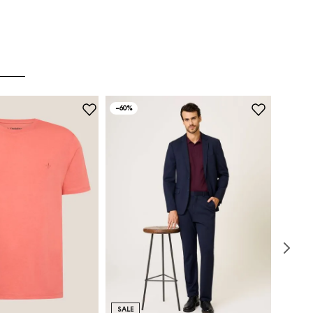
-
60%
SALE