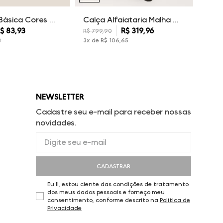
Camiseta Básica Cores Dudalina Masculina
Calça Alfaiataria Malha Dudalina Masculina
$
83
,
93
R$
319
,
96
R$
799
,
90
3
3
x de
R$
106
,
65
NEWSLETTER
Cadastre seu e-mail para receber nossas
novidades.
CADASTRAR
Eu li, estou ciente das condições de tratamento
dos meus dados pessoais e forneço meu
consentimento, conforme descrito na
Política de
Privacidade