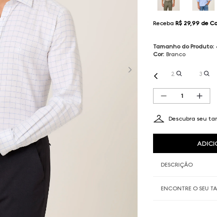
Receba
R$ 29,99
de C
Tamanho do Produto
:
Cor
:
Branco
2
3
Descubra seu t
ADICI
DESCRIÇÃO
ENCONTRE O SEU 