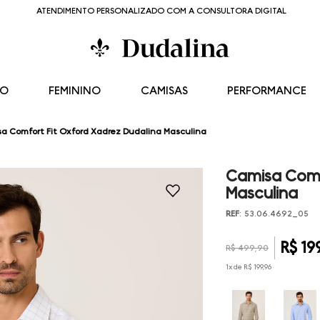
ATENDIMENTO PERSONALIZADO COM A CONSULTORA DIGITAL
NO
FEMININO
CAMISAS
PERFORMANCE
a Comfort Fit Oxford Xadrez Dudalina Masculina
Camisa Comf
Masculina
REF
:
53.06.4692_05
R$
19
R$
499
,
90
1
x de
R$
199
,
96