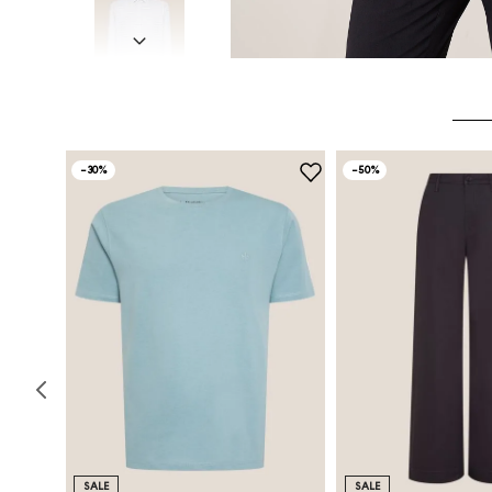
-
30%
-
50%
SALE
SALE