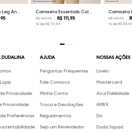
Calça Sarja Wide Leg Ana Dudalina Feminina
Camiseta Essentials Color Dudalina Masculina
,
95
R$
111
,
93
R
R$
159
,
90
R$
119
,
90
1
x de
R$
111
,
93
1
x de
R$
83
,
9
A DUDALINA
AJUDA
NOSSAS AÇÕES
omos
Perguntas Frequentes
Livelo
Lojas
Fale Conosco
Mastercard
 de Privacidade
Minha Conta
Azul Fidelidade
e Privacidade
Troca e Devoluções
AMEX
de Preferências
Regulamentos
Elo
Sustentabilidade
Seja um Revendedor
Duda Squad