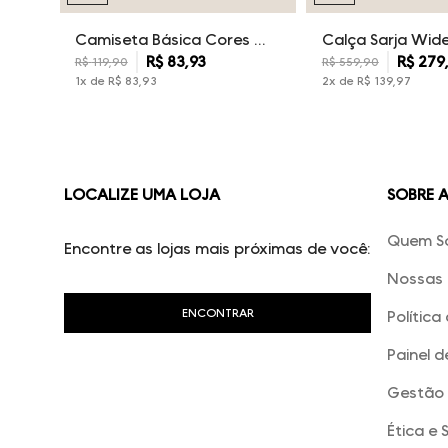
Camiseta Básica Cores Dudalina Masculina
R$
83
,
93
R$
279
R$
119
,
90
R$
559
,
90
1
x de
R$
83
,
93
2
x de
R$
139
,
97
LOCALIZE UMA LOJA
SOBRE 
Quem S
Encontre as lojas mais próximas de você:
Nossas 
Política
Painel d
Gestão 
Ética e 