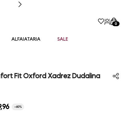
0
ALFAIATARIA
SALE
ort Fit Oxford Xadrez Dudalina
9
,
96
-
60%