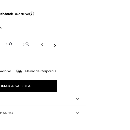
ashback
Dudalina
6
4
5
6
amanho
Medidas Corporais
ONAR À SACOLA
TAMANHO