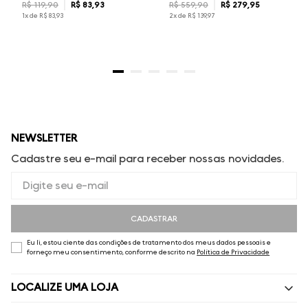
R$
119
,
90
R$
83
,
93
R$
559
,
90
R$
279
,
95
1
x de
R$
83
,
93
2
x de
R$
139
,
97
NEWSLETTER
Cadastre seu e-mail para receber nossas novidades.
CADASTRAR
Eu li, estou ciente das condições de tratamento dos meus dados pessoais e
forneço meu consentimento, conforme descrito na
Política de Privacidade
LOCALIZE UMA LOJA