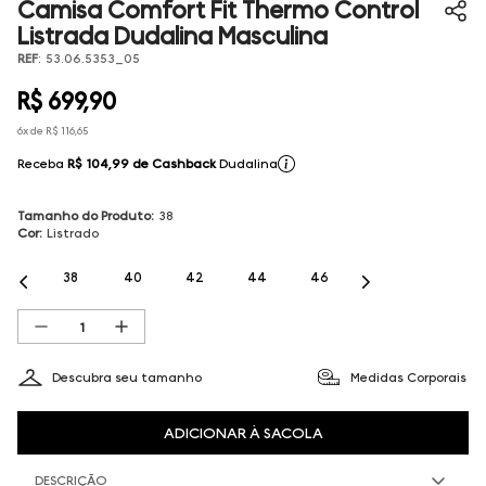
Camisa Comfort Fit Thermo Control
Listrada Dudalina Masculina
REF
:
53.06.5353_05
R$
699
,
90
6
x de
R$
116
,
65
Receba
R$ 104,99
de Cashback
Dudalina
Tamanho do Produto
:
38
Cor
:
Listrado
38
40
42
44
46
Descubra seu tamanho
Medidas Corporais
ADICIONAR À SACOLA
DESCRIÇÃO