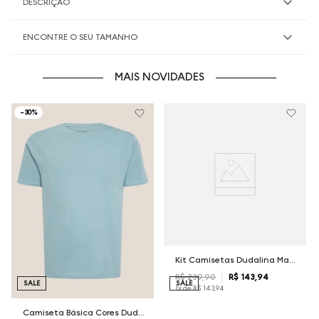
DESCRIÇÃO
ENCONTRE O SEU TAMANHO
MAIS NOVIDADES
-
30%
Kit Camisetas Dudalina Masculina
R$
239
,
90
R$
143
,
94
SALE
SALE
1
x de
R$
143
,
94
Camiseta Básica Cores Dudalina Masculina