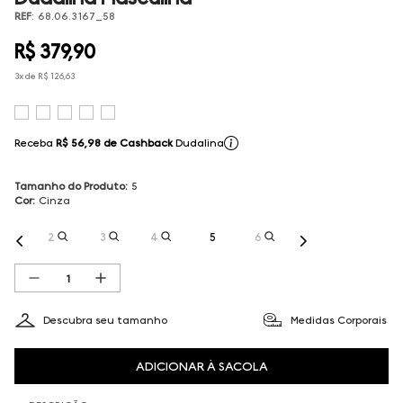
REF
:
68.06.3167_58
R$
379
,
90
3
x de
R$
126
,
63
Receba
R$ 56,98
de Cashback
Dudalina
Tamanho do Produto
:
5
Cor
:
Cinza
2
3
4
5
6
Descubra seu tamanho
Medidas Corporais
ADICIONAR À SACOLA