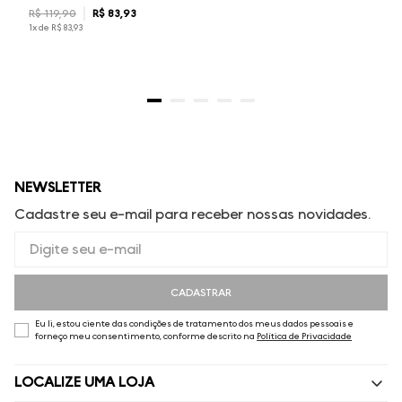
R$
119
,
90
R$
83
,
93
1
x de
R$
83
,
93
NEWSLETTER
Cadastre seu e-mail para receber nossas novidades.
CADASTRAR
Eu li, estou ciente das condições de tratamento dos meus dados pessoais e
forneço meu consentimento, conforme descrito na
Política de Privacidade
LOCALIZE UMA LOJA