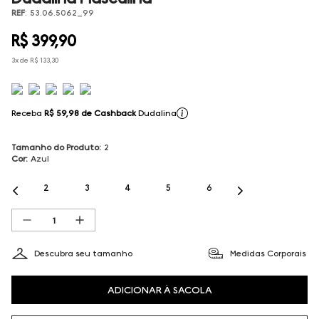
REF
:
53.06.5062_99
R$
399
,
90
3
x de
R$
133
,
30
Receba
R$ 59,98
de Cashback
Dudalina
Tamanho do Produto
:
2
Cor
:
Azul
2
3
4
5
6
Descubra seu tamanho
Medidas Corporais
ADICIONAR À SACOLA