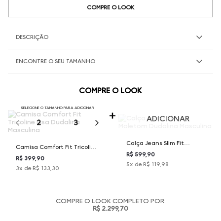
COMPRE O LOOK
DESCRIÇÃO
ENCONTRE O SEU TAMANHO
COMPRE O LOOK
SELECIONE O TAMANHO PARA ADICIONAR
ADICIONAR
2
3
4
5
6
Calça Jeans Slim Fit
Camisa Comfort Fit Tricoline
Moletom Dudalina
R$ 599,90
Lisa Dudalina Masculina
R$ 399,90
5
x de
R$ 119,98
Masculina
3
x de
R$ 133,30
COMPRE O LOOK COMPLETO POR:
R$ 2.299,70