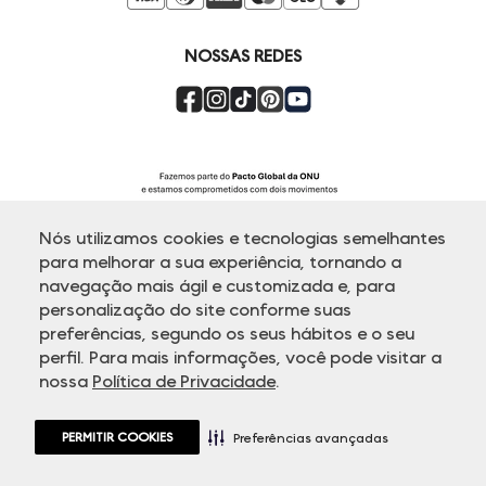
Compre pelo Whatsapp
Super Friday
NOSSAS REDES
Nós utilizamos cookies e tecnologias semelhantes
para melhorar a sua experiência, tornando a
navegação mais ágil e customizada e, para
personalização do site conforme suas
ATENDIMENTO
preferências, segundo os seus hábitos e o seu
perfil. Para mais informações, você pode visitar a
nossa
Política de Privacidade
.
© Copyright 2000-2026 - Todos os direitos reservados. A Dudalina
reserva-se no direito de corrigir ou alterar informações como: preços,
promoções e disponibilidade de estoque a qualquer momento.
PERMITIR COOKIES
Em caso de dúvidas:
0800 770 5510.
Preferências avançadas
Horário de Atendimento
das 8h às 20h de segunda a sexta-feira e
sábados das 8h às 14h, exceto feriados.