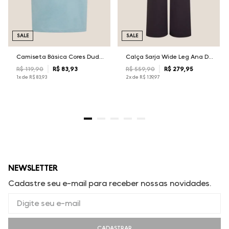
SALE
SALE
Camiseta Básica Cores Dudalina Masculina
Calça Sarja Wide Leg Ana Dudalina Feminina
R$
119
,
90
R$
83
,
93
R$
559
,
90
R$
279
,
95
1
x de
R$
83
,
93
2
x de
R$
139
,
97
NEWSLETTER
Cadastre seu e-mail para receber nossas novidades.
CADASTRAR