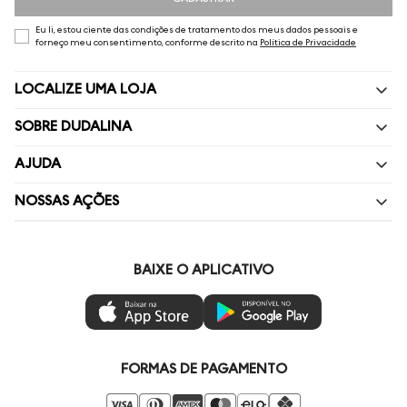
Eu li, estou ciente das condições de tratamento dos meus dados pessoais e
forneço meu consentimento, conforme descrito na
Política de Privacidade
LOCALIZE UMA LOJA
SOBRE DUDALINA
Quem Somos
AJUDA
Nossas Lojas
Perguntas Frequentes
NOSSAS AÇÕES
Política de privacidade
Fale Conosco
Livelo
Painel de Privacidade
Minha Conta
Vai de Visa
BAIXE O APLICATIVO
Gestão de Preferências
Troca e Devoluções
Mastercard
Ética e Sustentabilidade
Regulamentos
Azul Fidelidade
Seja um Revendedor
Duda Squad
FORMAS DE PAGAMENTO
Seja um Franqueado
Venda Corporativa