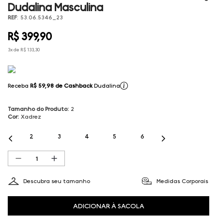
Dudalina Masculina
REF
:
53.06.5346_23
R$
399
,
90
3
x de
R$
133
,
30
Receba
R$ 59,98
de Cashback
Dudalina
Tamanho do Produto
:
2
Cor
:
Xadrez
2
3
4
5
6
Descubra seu tamanho
Medidas Corporais
ADICIONAR À SACOLA