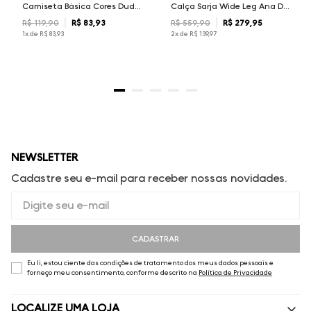
Camiseta Básica Cores Dudalina Masculina
Calça Sarja Wide Leg Ana Dudalina Feminina
R$
119
,
90
R$
83
,
93
R$
559
,
90
R$
279
,
95
1
x de
R$
83
,
93
2
x de
R$
139
,
97
NEWSLETTER
Cadastre seu e-mail para receber nossas novidades.
CADASTRAR
Eu li, estou ciente das condições de tratamento dos meus dados pessoais e
forneço meu consentimento, conforme descrito na
Política de Privacidade
LOCALIZE UMA LOJA