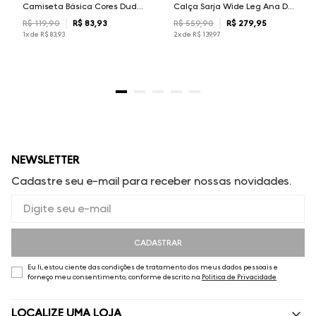
Camiseta Básica Cores Dudalina Masculina
Calça Sarja Wide Leg Ana Dudalina Feminina
R$
119
,
90
R$
83
,
93
R$
559
,
90
R$
279
,
95
1
x de
R$
83
,
93
2
x de
R$
139
,
97
NEWSLETTER
Cadastre seu e-mail para receber nossas novidades.
CADASTRAR
Eu li, estou ciente das condições de tratamento dos meus dados pessoais e
forneço meu consentimento, conforme descrito na
Política de Privacidade
LOCALIZE UMA LOJA