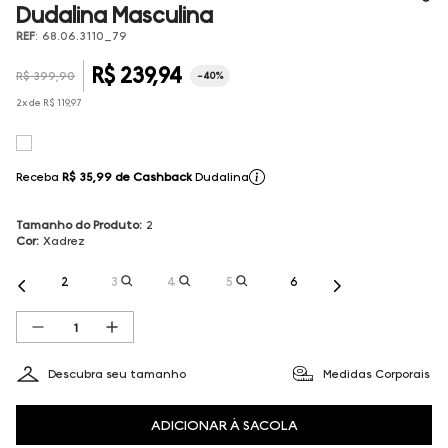
Dudalina Masculina
REF
:
68.06.3110_79
R$
239
,
94
R$
399
,
90
-
40%
2
x de
R$
119
,
97
Receba
R$ 35,99
de Cashback
Dudalina
Tamanho do Produto
:
2
Cor
:
Xadrez
2
3
4
5
6
Descubra seu tamanho
Medidas Corporais
ADICIONAR À SACOLA