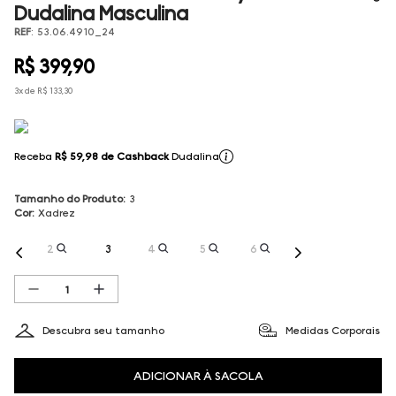
Dudalina Masculina
REF
:
53.06.4910_24
R$
399
,
90
3
x de
R$
133
,
30
Receba
R$ 59,98
de Cashback
Dudalina
Tamanho do Produto
:
3
Cor
:
Xadrez
2
3
4
5
6
Descubra seu tamanho
Medidas Corporais
ADICIONAR À SACOLA