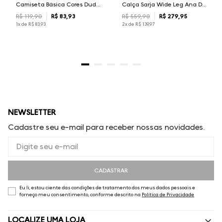
Camiseta Básica Cores Dudalina Masculina
Calça Sarja Wide Leg Ana Dudalina Feminina
R$
119
,
90
R$
83
,
93
R$
559
,
90
R$
279
,
95
1
x de
R$
83
,
93
2
x de
R$
139
,
97
NEWSLETTER
Cadastre seu e-mail para receber nossas novidades.
CADASTRAR
Eu li, estou ciente das condições de tratamento dos meus dados pessoais e
forneço meu consentimento, conforme descrito na
Política de Privacidade
LOCALIZE UMA LOJA