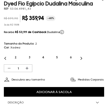
Dyed Fio Egípcio Dudalina Masculina
REF
:
53.06.4981_43
R$
359
,
94
R$
599
,
90
-
40%
3
x de
R$
119
,
98
Receba
R$ 53,99
de Cashback
Dudalina
Tamanho do Produto
:
2
Cor
:
Xadrez
2
3
4
5
6
Descubra seu tamanho
Medidas Corporais
ADICIONAR À SACOLA
DESCRIÇÃO