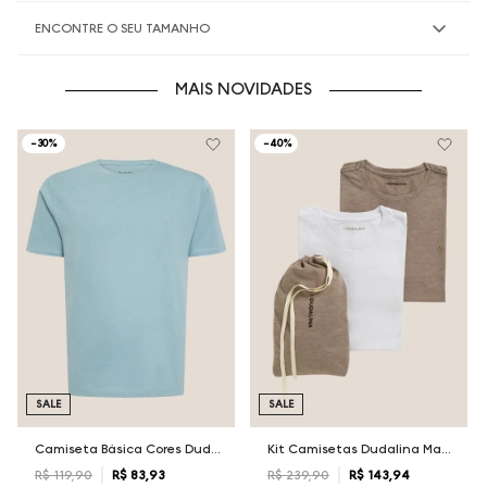
ENCONTRE O SEU TAMANHO
MAIS NOVIDADES
-
30%
-
40%
SALE
SALE
Camiseta Básica Cores Dudalina Masculina
Kit Camisetas Dudalina Masculina
R$
119
,
90
R$
83
,
93
R$
239
,
90
R$
143
,
94