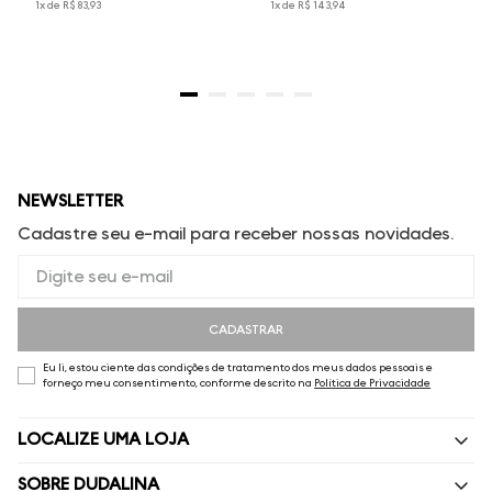
1
x de
R$
83
,
93
1
x de
R$
143
,
94
NEWSLETTER
Cadastre seu e-mail para receber nossas novidades.
CADASTRAR
Eu li, estou ciente das condições de tratamento dos meus dados pessoais e
forneço meu consentimento, conforme descrito na
Política de Privacidade
LOCALIZE UMA LOJA
SOBRE DUDALINA