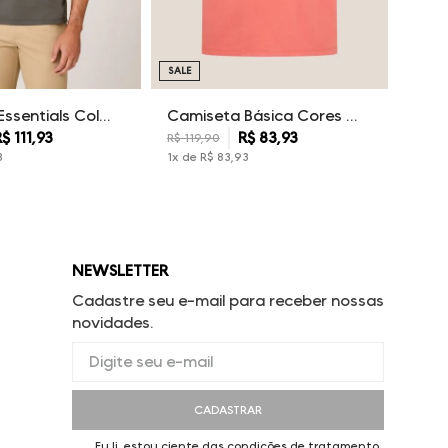
SALE
Camiseta Essentials Color Dudalina Masculina
Camiseta Básica Cores Dudalina Masculina
R$
111
,
93
R$
83
,
93
R$
119
,
90
3
1
x de
R$
83
,
93
NEWSLETTER
Cadastre seu e-mail para receber nossas
novidades.
CADASTRAR
Eu li, estou ciente das condições de tratamento