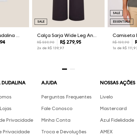
SALE
SALE
ESSENTIALS
Kit Camisetas Dudalina Masculina
Calça Sarja Wide Leg Ana Dudalina Feminina
94
R$
279
,
95
R$
559
,
90
R$
159
,
90
2
x de
R$
139
,
97
1
x de
R$
111
,
9
A DUDALINA
AJUDA
NOSSAS AÇÕES
omos
Perguntas Frequentes
Livelo
Lojas
Fale Conosco
Mastercard
 de Privacidade
Minha Conta
Azul Fidelidade
e Privacidade
Troca e Devoluções
AMEX