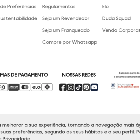
de Preferências
Regulamentos
Elo
Sustentabilidade
Seja um Revendedor
Duda Squad
Seja um Franqueado
Venda Corporat
Compre por Whatsapp
NOSSAS REDES
MAS DE PAGAMENTO
 melhorar a sua experiência, tornando a navegação mais ág
alina reserva-se no direito de corrigir ou alterar informações como: preços
Em caso de dúvidas:
0800 770 5510.
uas preferências, segundo os seus hábitos e o seu perfil. P
ndimento
das 8h às 20h de segunda a sexta-feira e Sábados das 8h às 14h, 
de Privacidade
.
Vila Leopoldina, São Paulo, SP |CEP: 05313-020 | VESTE S.A ESTILO | CNPJ 49.