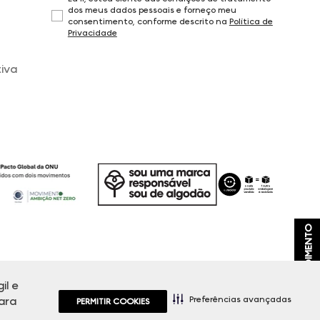
dos meus dados pessoais e forneço meu
consentimento, conforme descrito na
Política de
Privacidade
iva
ATENDIMENTO
il e
, promoções e disponibilidade de estoque a qualquer momento.
Preferências avançadas
ara
PERMITIR COOKIES
exceto feriados.
669.856/0001-43.