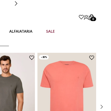
0
ALFAIATARIA
SALE
-
30%