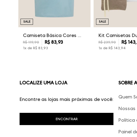
SALE
SALE
Camiseta Básica Cores Dudalina Masculina
R$
83
,
93
R$
143
,
R$
119
,
90
R$
239
,
90
1
x de
R$
83
,
93
1
x de
R$
143
,
94
LOCALIZE UMA LOJA
SOBRE 
Quem S
Encontre as lojas mais próximas de você:
Nossas 
Política
Painel d