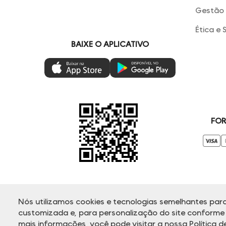
Gestão 
Ética e 
BAIXE O APLICATIVO
FOR
Nós utilizamos cookies e tecnologias semelhantes para
© Copyright 2000-2025 - Todos os direitos reservados. A Dud
customizada e, para personalização do site conforme s
Horário de Ate
mais informações, você pode visitar a nossa
Política 
Rua Othão 405, 