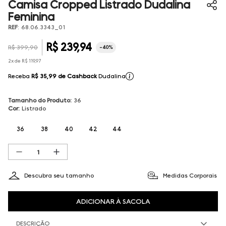
Camisa Cropped Listrado Dudalina
Feminina
REF
:
68.06.3343_01
R$
239
,
94
R$
399
,
90
-
40%
2
x de
R$
119
,
97
Receba
R$ 35,99
de Cashback
Dudalina
Tamanho do Produto
:
36
Cor
:
Listrado
36
38
40
42
44
Descubra seu tamanho
Medidas Corporais
ADICIONAR À SACOLA
DESCRIÇÃO