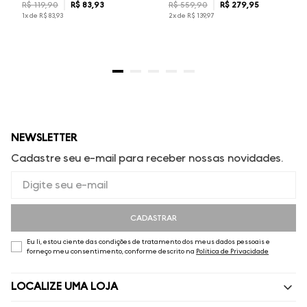
R$
119
,
90
R$
83
,
93
R$
559
,
90
R$
279
,
95
1
x de
R$
83
,
93
2
x de
R$
139
,
97
NEWSLETTER
Cadastre seu e-mail para receber nossas novidades.
CADASTRAR
Eu li, estou ciente das condições de tratamento dos meus dados pessoais e
forneço meu consentimento, conforme descrito na
Política de Privacidade
LOCALIZE UMA LOJA