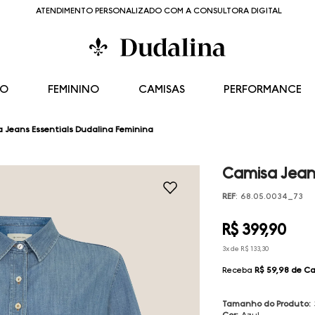
ATENDIMENTO PERSONALIZADO COM A CONSULTORA DIGITAL
NO
FEMININO
CAMISAS
PERFORMANCE
 Jeans Essentials Dudalina Feminina
Camisa Jeans
REF
:
68.05.0034_73
R$
399
,
90
3
x de
R$
133
,
30
Receba
R$ 59,98
de Ca
Tamanho do Produto
:
Cor
:
Azul