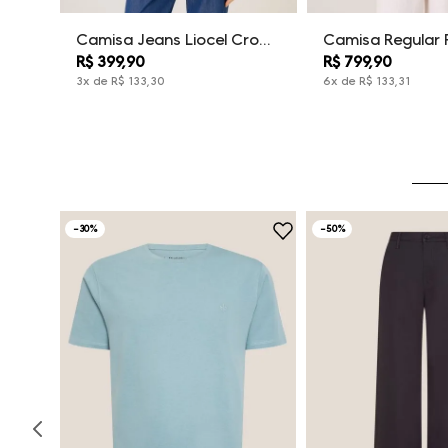
Camisa Special Fit Cropped Linho Dudalina Feminina
Camisa Jeans Liocel Cropped Mili Dudalina Feminina
R$ 399,90
R$ 799,90
3
x de
R$
133
,
30
6
x de
R$
133
,
31
-
30%
-
50%