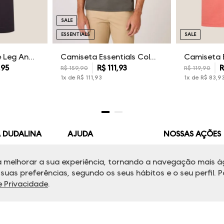
SALE
ESSENTIALS
SALE
Calça Sarja Wide Leg Ana Dudalina Feminina
Camiseta Essentials Color Dudalina Masculina
,
95
R$
111
,
93
R
R$
159
,
90
R$
119
,
90
1
x de
R$
111
,
93
1
x de
R$
83
,
9
A DUDALINA
AJUDA
NOSSAS AÇÕES
omos
Perguntas Frequentes
Livelo
 melhorar a sua experiência, tornando a navegação mais ág
uas preferências, segundo os seus hábitos e o seu perfil. P
Lojas
Fale Conosco
Mastercard
de Privacidade
.
 de Privacidade
Minha Conta
Azul Fidelidade
e Privacidade
Troca e Devoluções
AMEX