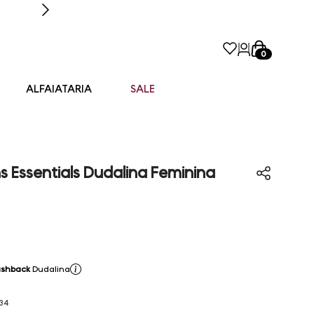
0
ALFAIATARIA
SALE
 Essentials Dudalina Feminina
shback
Dudalina
34