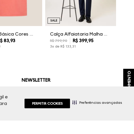
SALE
Camiseta Básica Cores Dudalina Masculina
Calça Alfaiataria Malha Dudalina Masculina
$
83
,
93
R$
399
,
95
R$
799
,
90
3
3
x de
R$
133
,
31
ATENDIMENTO
NEWSLETTER
Cadastre seu e-mail para receber nossas
novidades.
il e
Preferências avançadas
ara
PERMITIR COOKIES
CADASTRAR
Eu li, estou ciente das condições de tratamento