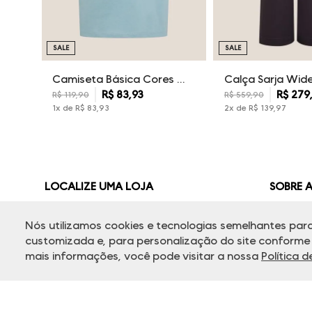
SALE
SALE
Camiseta Básica Cores Dudalina Masculina
R$
83
,
93
R$
279
R$
119
,
90
R$
559
,
90
1
x de
R$
83
,
93
2
x de
R$
139
,
97
LOCALIZE UMA LOJA
SOBRE 
Quem S
Encontre as lojas mais próximas de você:
Nós utilizamos cookies e tecnologias semelhantes para
customizada e, para personalização do site conforme s
Nossas 
mais informações, você pode visitar a nossa
Política 
Política
Painel d