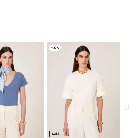
-30%
SALE