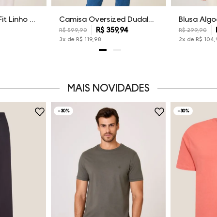
Camisa Regular Fit Linho Dudalina Feminina
Camisa Oversized Dudalina Feminina
R$ 359,94
R$ 599,90
R$ 299,90
3
x de
R$
119
,
98
2
x de
R$
104
,
MAIS NOVIDADES
-
30%
-
30%