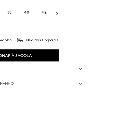
38
40
42
amanho
Medidas Corporais
ONAR À SACOLA
TAMANHO