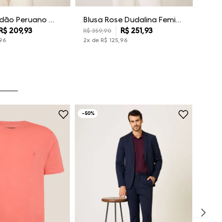
Blusa Algodão Peruano Dudalina Feminina
Blusa Rose Dudalina Feminina
R$ 209,93
R$ 251,93
R$ 4
R$ 359,90
96
2
x de
R$
125
,
96
4
x d
-
50%