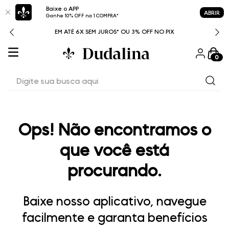
Baixe o APP
ABRIR
Ganhe 10% OFF na 1 COMPRA*
ITAL
EM ATÉ 6X SEM JUROS* OU 3% OFF NO PIX
0
Digite sua busca aqui
Ops! Não encontramos o
que você está
procurando.
Baixe nosso aplicativo, navegue
facilmente e garanta benefícios