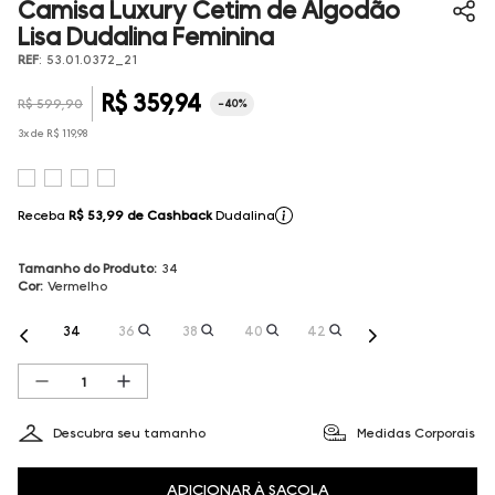
Camisa Luxury Cetim de Algodão
Lisa Dudalina Feminina
REF
:
53.01.0372_21
R$
359
,
94
R$
599
,
90
-
40%
3
x de
R$
119
,
98
Receba
R$ 53,99
de Cashback
Dudalina
Tamanho do Produto
:
34
Cor
:
Vermelho
34
36
38
40
42
Descubra seu tamanho
Medidas Corporais
ADICIONAR À SACOLA