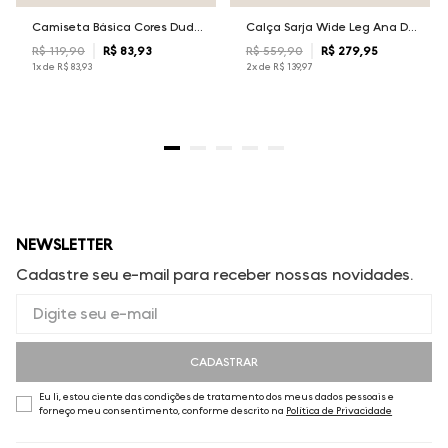
Camiseta Básica Cores Dudalina Masculina
Calça Sarja Wide Leg Ana Dudalina Feminina
R$
119
,
90
R$
83
,
93
R$
559
,
90
R$
279
,
95
1
x de
R$
83
,
93
2
x de
R$
139
,
97
NEWSLETTER
Cadastre seu e-mail para receber nossas novidades.
CADASTRAR
Eu li, estou ciente das condições de tratamento dos meus dados pessoais e
forneço meu consentimento, conforme descrito na
Política de Privacidade