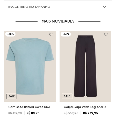
ENCONTRE O SEU TAMANHO
MAIS NOVIDADES
-
30%
-
50%
SALE
SALE
Camiseta Básica Cores Dudalina Masculina
Calça Sarja Wide Leg Ana Dudalina Feminina
R$
119
,
90
R$
83
,
93
R$
559
,
90
R$
279
,
95