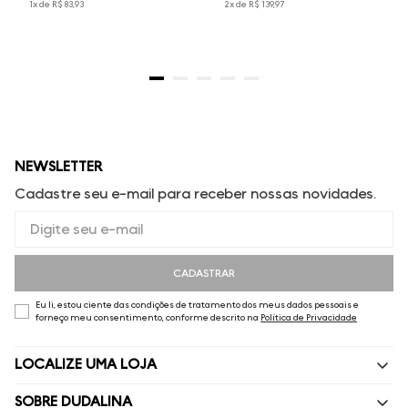
1
x de
R$
83
,
93
2
x de
R$
139
,
97
NEWSLETTER
Cadastre seu e-mail para receber nossas novidades.
CADASTRAR
Eu li, estou ciente das condições de tratamento dos meus dados pessoais e
forneço meu consentimento, conforme descrito na
Política de Privacidade
LOCALIZE UMA LOJA
SOBRE DUDALINA