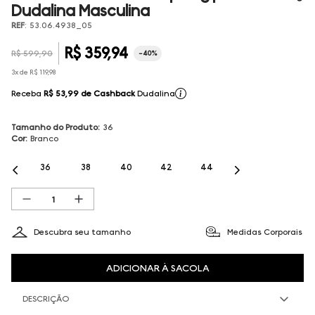
Dudalina Masculina
REF
:
53.06.4938_05
R$
359
,
94
R$
599
,
90
-
40%
3
x de
R$
119
,
98
Receba
R$ 53,99
de Cashback
Dudalina
Tamanho do Produto
:
36
Cor
:
Branco
36
38
40
42
44
Descubra seu tamanho
Medidas Corporais
ADICIONAR À SACOLA
DESCRIÇÃO