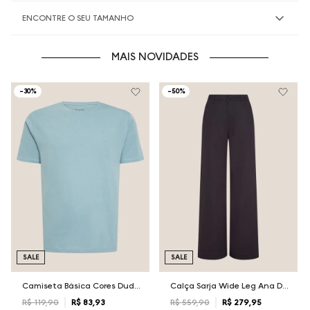
ENCONTRE O SEU TAMANHO
MAIS NOVIDADES
-
30%
-
50%
SALE
SALE
Camiseta Básica Cores Dudalina Masculina
Calça Sarja Wide Leg Ana Dudalina Feminina
R$
119
,
90
R$
83
,
93
R$
559
,
90
R$
279
,
95