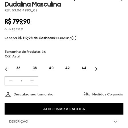
Dudalina Masculina
REF
:
53.06.4983_02
R$
799
,
90
6
x de
R$
133
,
31
Receba
R$ 119,98
de Cashback
Dudalina
Tamanho do Produto
:
36
Cor
:
Azul
36
38
40
42
44
Descubra seu tamanho
Medidas Corporais
ADICIONAR À SACOLA
DESCRIÇÃO