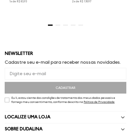
1
x de
R$
83
,
93
2
x de
R$
139
,
97
NEWSLETTER
Cadastre seu e-mail para receber nossas novidades.
CADASTRAR
Eu li, estou ciente das condições de tratamento dos meus dados pessoais e
forneço meu consentimento, conforme descrito na
Política de Privacidade
LOCALIZE UMA LOJA
SOBRE DUDALINA