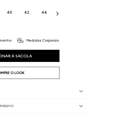
40
42
44
amanho
Medidas Corporais
ONAR À SACOLA
MPRE O LOOK
TAMANHO