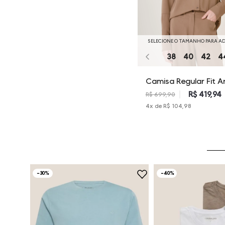
SELECIONE O TAMANHO PARA A
38
40
42
4
Camisa Regular Fit A
Dudalina Feminina
R$ 419,94
R$ 699,90
4
x de
R$ 104,98
-
30%
-
40%