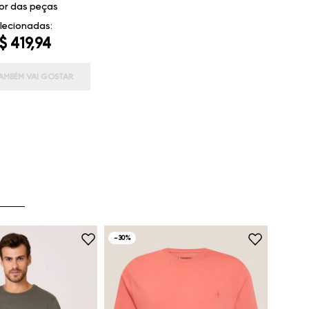
or das peças
lecionadas:
$ 419,94
AMBÉM VAI GOSTAR
-
30%