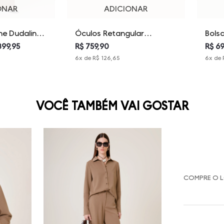
ONAR
ADICIONAR
ne Dudalina
Óculos Retangular
Bols
Tartaruga Dudalina
Femi
399,95
R$ 759,90
R$ 6
Feminino
6
x de
R$ 126,65
6
x de
VOCÊ TAMBÉM VAI GOSTAR
COMPRE O 