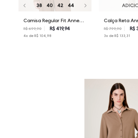
38
40
42
44
ADICI
Camisa Regular Fit Anne
Calça Reta An
Dudalina Feminina
Feminina
R$ 419,94
R$ 
R$ 699,90
R$ 799,90
4
x de
R$ 104,98
3
x de
R$ 133,31