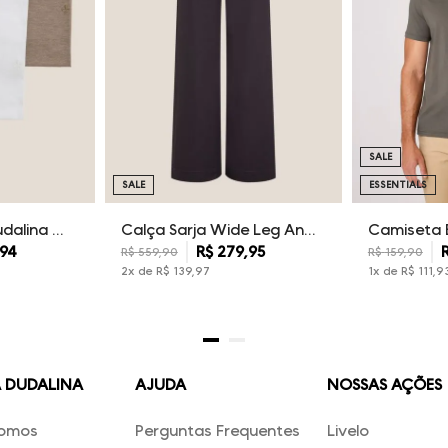
SALE
SALE
ESSENTIALS
Kit Camisetas Dudalina Masculina
Calça Sarja Wide Leg Ana Dudalina Feminina
94
R$
279
,
95
R$
559
,
90
R$
159
,
90
2
x de
R$
139
,
97
1
x de
R$
111
,
9
A DUDALINA
AJUDA
NOSSAS AÇÕES
omos
Perguntas Frequentes
Livelo