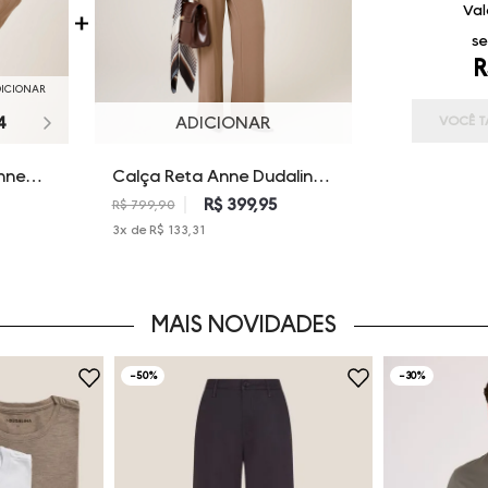
Val
se
R
DICIONAR
4
ADICIONAR
VOCÊ T
nne
Calça Reta Anne Dudalina
Feminina
R$ 399,95
R$ 799,90
3
x de
R$ 133,31
MAIS NOVIDADES
-
50%
-
30%