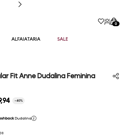
0
ALFAIATARIA
SALE
ar Fit Anne Dudalina Feminina
9
,
94
-
40%
ashback
Dudalina
38