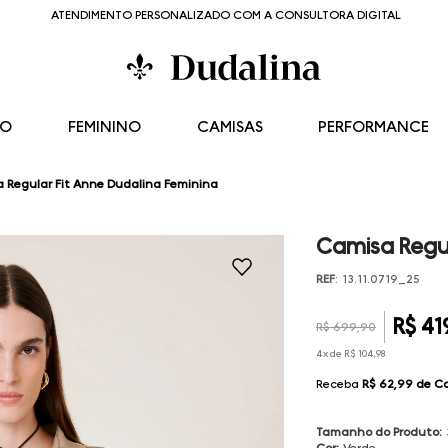
ATENDIMENTO PERSONALIZADO COM A CONSULTORA DIGITAL
NO
FEMININO
CAMISAS
PERFORMANCE
 Regular Fit Anne Dudalina Feminina
Camisa Regul
REF
:
13.11.0719_25
R$
41
R$
699
,
90
4
x de
R$
104
,
98
Receba
R$ 62,99
de C
Tamanho do Produto
:
Cor
:
Verde