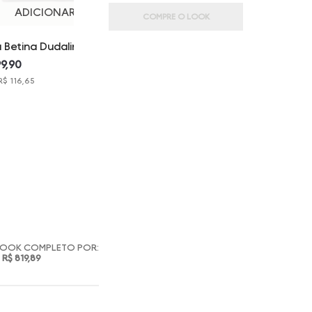
ADICIONAR
COMPRE O LOOK
a Betina Dudalina
nina
99,90
R$ 116,65
LOOK COMPLETO POR:
R$ 819,89