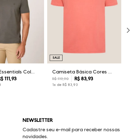
SALE
Camiseta Essentials Color Dudalina Masculina
Camiseta Básica Cores Dudalina Masculina
R$
111
,
93
R$
83
,
93
R$
119
,
90
3
1
x de
R$
83
,
93
NEWSLETTER
Cadastre seu e-mail para receber nossas
novidades.