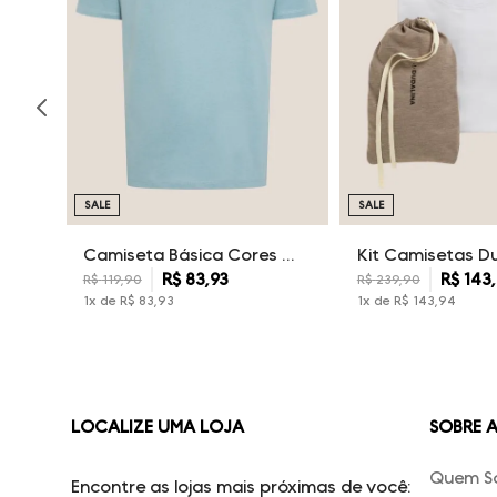
SALE
SALE
Camiseta Básica Cores Dudalina Masculina
R$
83
,
93
R$
143
,
R$
119
,
90
R$
239
,
90
1
x de
R$
83
,
93
1
x de
R$
143
,
94
LOCALIZE UMA LOJA
SOBRE 
Quem S
Encontre as lojas mais próximas de você: