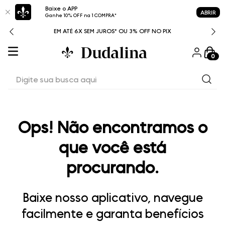
Baixe o APP
ABRIR
Ganhe 10% OFF na 1 COMPRA*
ITAL
EM ATÉ 6X SEM JUROS* OU 3% OFF NO PIX
0
Digite sua busca aqui
Ops! Não encontramos o
que você está
procurando.
Baixe nosso aplicativo, navegue
facilmente e garanta benefícios