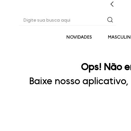
EM ATÉ 6X SEM JUROS* OU 3% OFF NO PIX
Digite sua busca aqui
NOVIDADES
MASCULI
Ops! Não e
Baixe nosso aplicativo