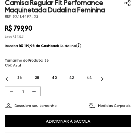
Camisa Regular Fit Perfomance
Maquinetada Dudalina Feminina
REF
:
53.11.4497_02
R$
799
,
90
6
x de
R$
133
,
31
Receba
R$ 119,98
de Cashback
Dudalina
Tamanho do Produto
:
36
Cor
:
Azul
36
38
40
42
44
Descubra seu tamanho
Medidas Corporais
ADICIONAR À SACOLA