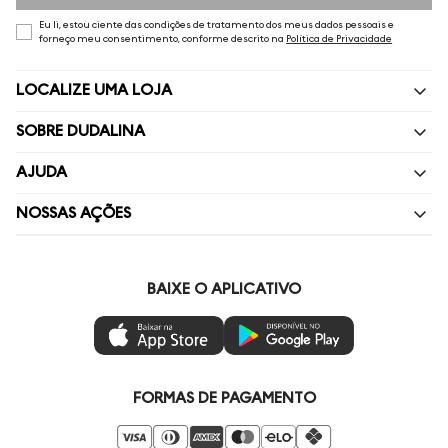
Eu li, estou ciente das condições de tratamento dos meus dados pessoais e
forneço meu consentimento, conforme descrito na
Política de Privacidade
LOCALIZE UMA LOJA
SOBRE DUDALINA
Quem Somos
AJUDA
Nossas Lojas
Perguntas Frequentes
NOSSAS AÇÕES
Política de privacidade
Fale Conosco
Livelo
Painel de Privacidade
Minha Conta
Vai de Visa
BAIXE O APLICATIVO
Gestão de Preferências
Troca e Devoluções
Mastercard
Ética e Sustentabilidade
Regulamentos
Azul Fidelidade
Seja um Revendedor
Duda Squad
FORMAS DE PAGAMENTO
Seja um Franqueado
Venda Corporativa
Compre pelo Whatsapp