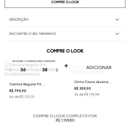
COMPRE O LOOK
DESCRIÇÃO
ENCONTRE O SEU TAMANHO
COMPRE O LOOK
SELECIONE O TAMANHO PARA ADICIONAR
ADICIONAR
36
38
40
42
44
Cinto Couro Jessica
Camisa Regular Fit
Dudalina Feminina
R$ 359,90
Perfomance Maquinetada
R$ 799,90
3
x de
R$ 119,96
6
x de
R$ 133,31
Dudalina Feminina
COMPRE O LOOK COMPLETO POR:
R$ 1.159,80