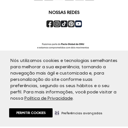
Super Friday
NOSSAS REDES
Nós utilizamos cookies e tecnologias semelhantes
para melhorar a sua experiência, tornando a
navegação mais ágil e customizada e, para
personalização do site conforme suas
ATENDIMENTO
preferências, segundo os seus hábitos e o seu
perfil. Para mais informações, você pode visitar a
nossa
Política de Privacidade
.
© Copyright 2000-2026 - Todos os direitos reservados. A Dudalina
reserva-se no direito de corrigir ou alterar informações como: preços,
promoções e disponibilidade de estoque a qualquer momento.
PERMITIR COOKIES
Em caso de dúvidas:
0800 770 5510.
Preferências avançadas
Horário de Atendimento
das 8h às 20h de segunda a sexta-feira e
sábados das 8h às 14h, exceto feriados.
Rua Othão 405, Vila Leopoldina - 05313-020 São Paulo, SP | CNPJ