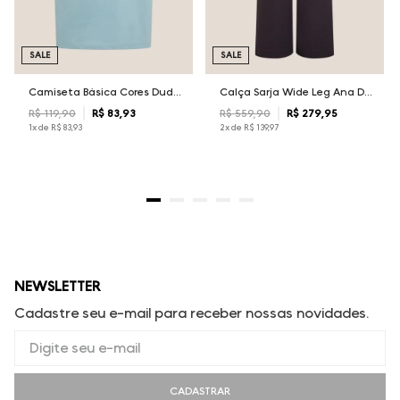
SALE
SALE
Camiseta Básica Cores Dudalina Masculina
Calça Sarja Wide Leg Ana Dudalina Feminina
R$
119
,
90
R$
83
,
93
R$
559
,
90
R$
279
,
95
1
x de
R$
83
,
93
2
x de
R$
139
,
97
NEWSLETTER
Cadastre seu e-mail para receber nossas novidades.
CADASTRAR