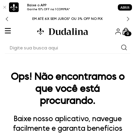
Baixe o APP
ABRIR
Ganhe 10% OFF na 1 COMPRA*
ITAL
EM ATÉ 6X SEM JUROS* OU 3% OFF NO PIX
0
Digite sua busca aqui
Ops! Não encontramos o
que você está
procurando.
Baixe nosso aplicativo, navegue
facilmente e garanta benefícios