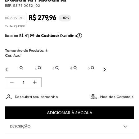
REF
:
53.73.0052_02
R$
279
,
96
R$
699
,
90
-
60%
2
x de
R$
139
,
98
Receba
R$ 41,99
de Cashback
Dudalina
Tamanho do Produto
:
6
Cor
:
Azul
1
2
3
4
5
Descubra seu tamanho
Medidas Corporais
ADICIONAR À SACOLA
DESCRIÇÃO