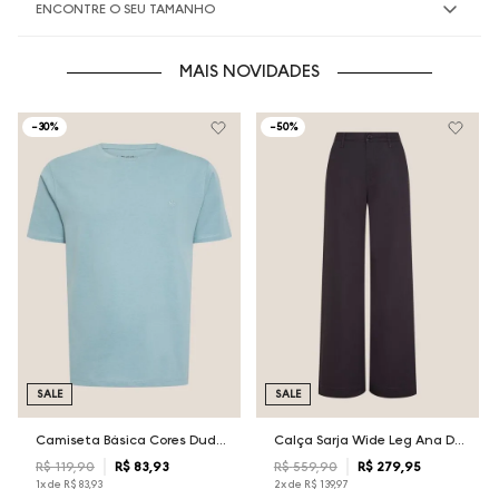
ENCONTRE O SEU TAMANHO
MAIS NOVIDADES
-
30%
-
50%
SALE
SALE
Camiseta Básica Cores Dudalina Masculina
Calça Sarja Wide Leg Ana Dudalina Feminina
R$
119
,
90
R$
83
,
93
R$
559
,
90
R$
279
,
95
1
x de
R$
83
,
93
2
x de
R$
139
,
97