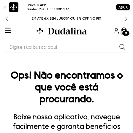
Baixe o APP
ABRIR
Ganhe 10% OFF na 1 COMPRA*
ITAL
EM ATÉ 6X SEM JUROS* OU 3% OFF NO PIX
0
Digite sua busca aqui
Ops! Não encontramos o
que você está
procurando.
Baixe nosso aplicativo, navegue
facilmente e garanta benefícios