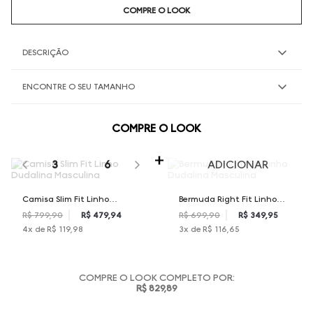
COMPRE O LOOK
DESCRIÇÃO
ENCONTRE O SEU TAMANHO
COMPRE O LOOK
SELECIONE O TAMANHO PARA ADICIONAR
3
6
ADICIONAR
Camisa Slim Fit Linho
Bermuda Right Fit Linho
Dudalina Masculina
Dudalina Masculina
R$ 799,90
R$ 479,94
R$ 699,90
R$ 349,95
4
x de
R$ 119,98
3
x de
R$ 116,65
COMPRE O LOOK COMPLETO POR:
R$ 829,89