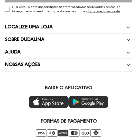
Eu li, estou ciente das condições de tratamento dos meus dados pessoais e
forneço meu consentimento, conforme descrito na
Política de Privacidade
LOCALIZE UMA LOJA
SOBRE DUDALINA
Quem Somos
AJUDA
Nossas Lojas
Perguntas Frequentes
NOSSAS AÇÕES
Política de privacidade
Fale Conosco
Livelo
Painel de Privacidade
Minha Conta
Vai de Visa
BAIXE O APLICATIVO
Gestão de Preferências
Troca e Devoluções
Mastercard
Ética e Sustentabilidade
Regulamentos
Azul Fidelidade
Seja um Revendedor
Duda Squad
FORMAS DE PAGAMENTO
Seja um Franqueado
Venda Corporativa
Compre pelo Whatsapp