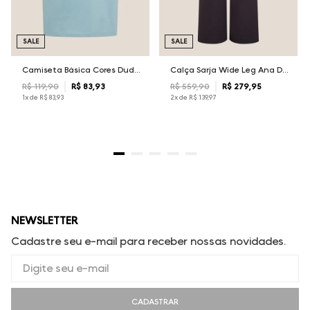
SALE
SALE
Camiseta Básica Cores Dudalina Masculina
Calça Sarja Wide Leg Ana Dudalina Feminina
R$
119
,
90
R$
83
,
93
R$
559
,
90
R$
279
,
95
1
x de
R$
83
,
93
2
x de
R$
139
,
97
NEWSLETTER
Cadastre seu e-mail para receber nossas novidades.
CADASTRAR