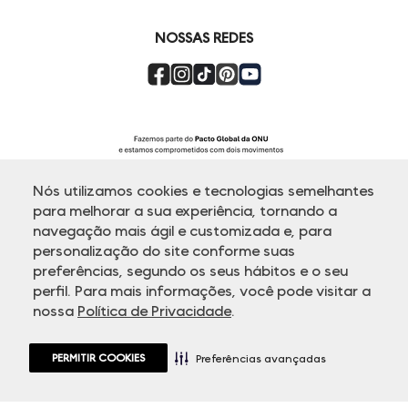
Super Friday
NOSSAS REDES
Nós utilizamos cookies e tecnologias semelhantes
para melhorar a sua experiência, tornando a
navegação mais ágil e customizada e, para
personalização do site conforme suas
ATENDIMENTO
preferências, segundo os seus hábitos e o seu
perfil. Para mais informações, você pode visitar a
nossa
Política de Privacidade
.
© Copyright 2000-2026 - Todos os direitos reservados. A Dudalina
reserva-se no direito de corrigir ou alterar informações como: preços,
promoções e disponibilidade de estoque a qualquer momento.
PERMITIR COOKIES
Em caso de dúvidas:
0800 770 5510.
Preferências avançadas
Horário de Atendimento
das 8h às 20h de segunda a sexta-feira e
sábados das 8h às 14h, exceto feriados.
Rua Othão 405, Vila Leopoldina - 05313-020 São Paulo, SP | CNPJ