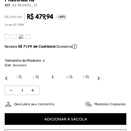
REF
:
53.74.0072_37
R$
479
,
94
R$
799
,
90
-
40%
4
x de
R$
119
,
98
Receba
R$ 71,99
de Cashback
Dudalina
Tamanho do Produto
:
6
Cor
:
Amarelo
1
2
3
4
5
Descubra seu tamanho
Medidas Corporais
ADICIONAR À SACOLA