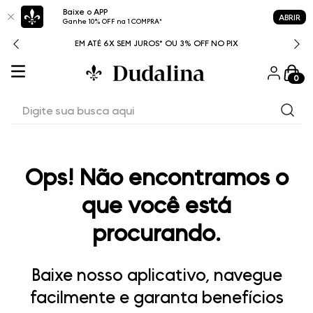
Baixe o APP
ABRIR
Ganhe 10% OFF na 1 COMPRA*
ITAL
EM ATÉ 6X SEM JUROS* OU 3% OFF NO PIX
0
Digite sua busca aqui
Ops! Não encontramos o
que você está
procurando.
Baixe nosso aplicativo, navegue
facilmente e garanta benefícios