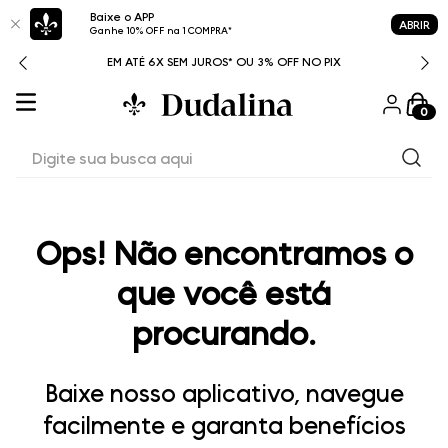
Baixe o APP
ABRIR
Ganhe 10% OFF na 1 COMPRA*
ITAL
EM ATÉ 6X SEM JUROS* OU 3% OFF NO PIX
0
Digite sua busca aqui
Ops! Não encontramos o
que você está
procurando.
Baixe nosso aplicativo, navegue
facilmente e garanta benefícios