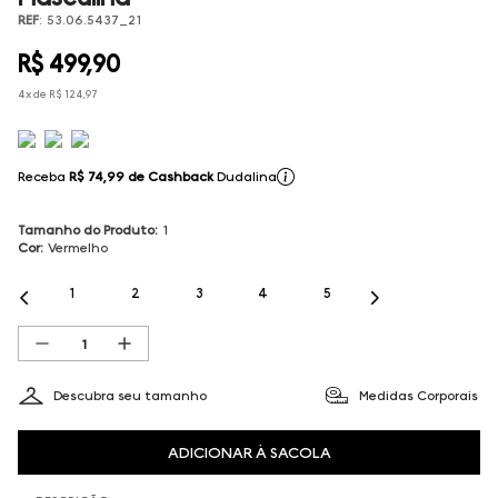
REF
:
53.06.5437_21
R$
499
,
90
4
x de
R$
124
,
97
Receba
R$ 74,99
de Cashback
Dudalina
Tamanho do Produto
:
1
Cor
:
Vermelho
1
2
3
4
5
Descubra seu tamanho
Medidas Corporais
ADICIONAR À SACOLA