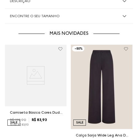
DESCRIÇÃO
ENCONTRE O SEU TAMANHO
MAIS NOVIDADES
-
50%
Camiseta Básica Cores Dudalina Masculina
R$
119
,
90
R$
83
,
93
SALE
SALE
1
x de
R$
83
,
93
Calça Sarja Wide Leg Ana Dudalina Feminina