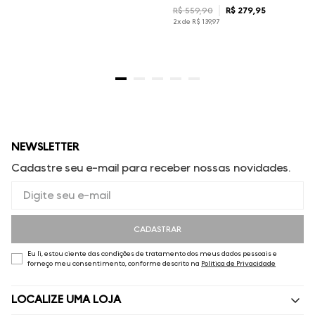
R$
559
,
90
R$
279
,
95
2
x de
R$
139
,
97
NEWSLETTER
Cadastre seu e-mail para receber nossas novidades.
CADASTRAR
Eu li, estou ciente das condições de tratamento dos meus dados pessoais e
forneço meu consentimento, conforme descrito na
Política de Privacidade
LOCALIZE UMA LOJA