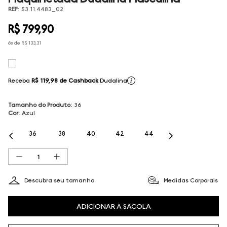
REF
:
53.11.4483_02
R$
799
,
90
6
x de
R$
133
,
31
Receba
R$ 119,98
de Cashback
Dudalina
Tamanho do Produto
:
36
Cor
:
Azul
36
38
40
42
44
Descubra seu tamanho
Medidas Corporais
ADICIONAR À SACOLA