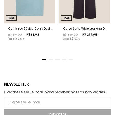
SALE
SALE
Camiseta Básica Cores Dudalina Masculina
Calça Sarja Wide Leg Ana Dudalina Feminina
R$
119
,
90
R$
83
,
93
R$
559
,
90
R$
279
,
95
1
x de
R$
83
,
93
2
x de
R$
139
,
97
NEWSLETTER
Cadastre seu e-mail para receber nossas novidades.
CADASTRAR