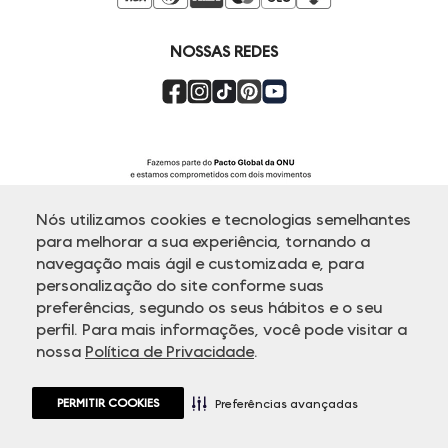
Compre pelo Whatsapp
Super Friday
NOSSAS REDES
Nós utilizamos cookies e tecnologias semelhantes
para melhorar a sua experiência, tornando a
navegação mais ágil e customizada e, para
personalização do site conforme suas
ATENDIMENTO
preferências, segundo os seus hábitos e o seu
perfil. Para mais informações, você pode visitar a
nossa
Política de Privacidade
.
© Copyright 2000-2026 - Todos os direitos reservados. A Dudalina
reserva-se no direito de corrigir ou alterar informações como: preços,
promoções e disponibilidade de estoque a qualquer momento.
PERMITIR COOKIES
Em caso de dúvidas:
0800 770 5510.
Preferências avançadas
Horário de Atendimento
das 8h às 20h de segunda a sexta-feira e
sábados das 8h às 14h, exceto feriados.