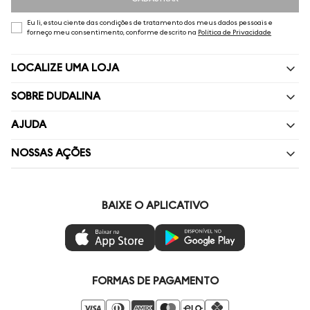
Eu li, estou ciente das condições de tratamento dos meus dados pessoais e
forneço meu consentimento, conforme descrito na
Política de Privacidade
LOCALIZE UMA LOJA
SOBRE DUDALINA
Quem Somos
AJUDA
Nossas Lojas
Perguntas Frequentes
NOSSAS AÇÕES
Política de privacidade
Fale Conosco
Livelo
Painel de Privacidade
Minha Conta
Vai de Visa
BAIXE O APLICATIVO
Gestão de Preferências
Troca e Devoluções
Mastercard
Ética e Sustentabilidade
Regulamentos
Azul Fidelidade
Seja um Revendedor
Duda Squad
FORMAS DE PAGAMENTO
Seja um Franqueado
Venda Corporativa