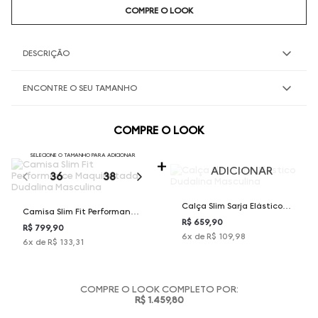
COMPRE O LOOK
DESCRIÇÃO
ENCONTRE O SEU TAMANHO
COMPRE O LOOK
SELECIONE O TAMANHO PARA ADICIONAR
ADICIONAR
36
38
40
42
44
Calça Slim Sarja Elástico
Camisa Slim Fit Performance
Dudalina Masculina
R$ 659,90
Maquinetada Dudalina
R$ 799,90
6
x de
R$ 109,98
6
x de
R$ 133,31
Masculina
COMPRE O LOOK COMPLETO POR:
R$ 1.459,80