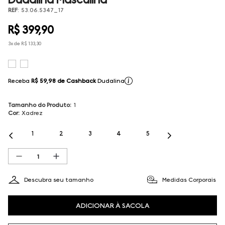
REF
:
53.06.5347_17
R$
399
,
90
3
x de
R$
133
,
30
Receba
R$ 59,98
de Cashback
Dudalina
Tamanho do Produto
:
1
Cor
:
Xadrez
1
2
3
4
5
Descubra seu tamanho
Medidas Corporais
ADICIONAR À SACOLA