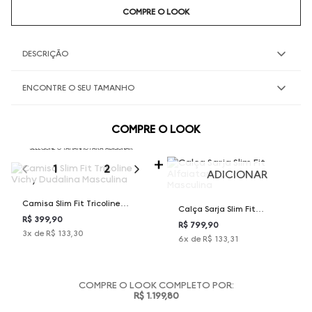
COMPRE O LOOK
DESCRIÇÃO
ENCONTRE O SEU TAMANHO
COMPRE O LOOK
SELECIONE O TAMANHO PARA ADICIONAR
1
2
3
4
5
ADICIONAR
Camisa Slim Fit Tricoline
Calça Sarja Slim Fit
Vichy Dudalina Masculina
R$ 399,90
Alfaiataria Dudalina
R$ 799,90
3
x de
R$ 133,30
6
x de
R$ 133,31
Masculina
COMPRE O LOOK COMPLETO POR:
R$ 1.199,80