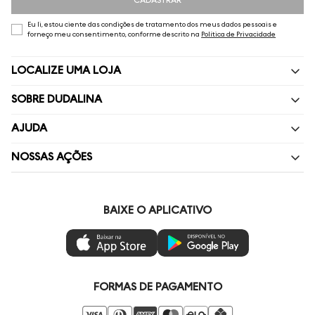
Eu li, estou ciente das condições de tratamento dos meus dados pessoais e
forneço meu consentimento, conforme descrito na
Política de Privacidade
LOCALIZE UMA LOJA
SOBRE DUDALINA
Quem Somos
AJUDA
Nossas Lojas
Perguntas Frequentes
NOSSAS AÇÕES
Política de privacidade
Fale Conosco
Livelo
Painel de Privacidade
Minha Conta
Vai de Visa
BAIXE O APLICATIVO
Gestão de Preferências
Troca e Devoluções
Mastercard
Ética e Sustentabilidade
Regulamentos
Azul Fidelidade
Seja um Revendedor
Duda Squad
FORMAS DE PAGAMENTO
Seja um Franqueado
Venda Corporativa