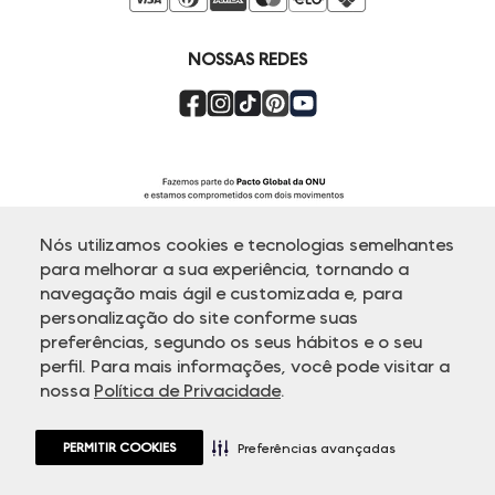
Compre pelo Whatsapp
Super Friday
NOSSAS REDES
Nós utilizamos cookies e tecnologias semelhantes
para melhorar a sua experiência, tornando a
navegação mais ágil e customizada e, para
personalização do site conforme suas
ATENDIMENTO
preferências, segundo os seus hábitos e o seu
perfil. Para mais informações, você pode visitar a
nossa
Política de Privacidade
.
© Copyright 2000-2026 - Todos os direitos reservados. A Dudalina
reserva-se no direito de corrigir ou alterar informações como: preços,
promoções e disponibilidade de estoque a qualquer momento.
PERMITIR COOKIES
Em caso de dúvidas:
0800 770 5510.
Preferências avançadas
Horário de Atendimento
das 8h às 20h de segunda a sexta-feira e
sábados das 8h às 14h, exceto feriados.