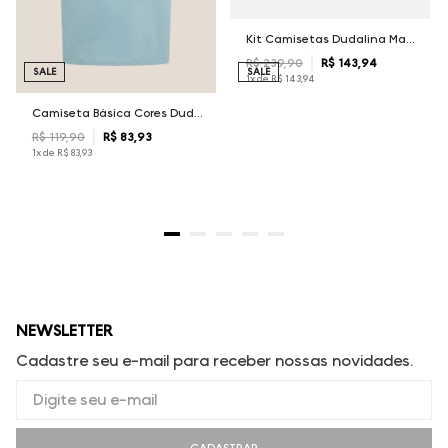
Kit Camisetas Dudalina Masculina
R$
239
,
90
R$
143
,
94
SALE
SALE
1
x de
R$
143
,
94
Camiseta Básica Cores Dudalina Masculina
R$
119
,
90
R$
83
,
93
1
x de
R$
83
,
93
NEWSLETTER
Cadastre seu e-mail para receber nossas novidades.
CADASTRAR