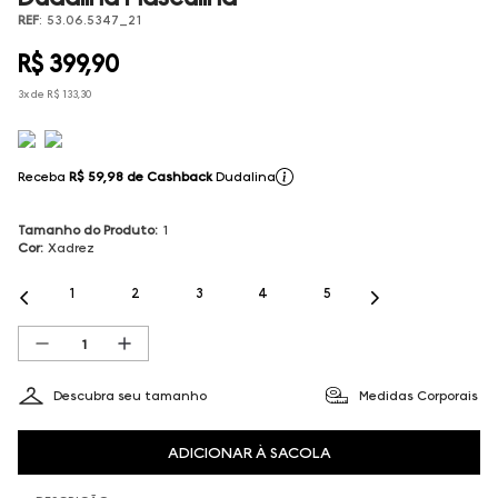
REF
:
53.06.5347_21
R$
399
,
90
3
x de
R$
133
,
30
Receba
R$ 59,98
de Cashback
Dudalina
Tamanho do Produto
:
1
Cor
:
Xadrez
1
2
3
4
5
Descubra seu tamanho
Medidas Corporais
ADICIONAR À SACOLA