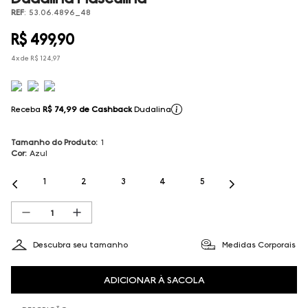
REF
:
53.06.4896_48
R$
499
,
90
4
x de
R$
124
,
97
Receba
R$ 74,99
de Cashback
Dudalina
Tamanho do Produto
:
1
Cor
:
Azul
1
2
3
4
5
Descubra seu tamanho
Medidas Corporais
ADICIONAR À SACOLA