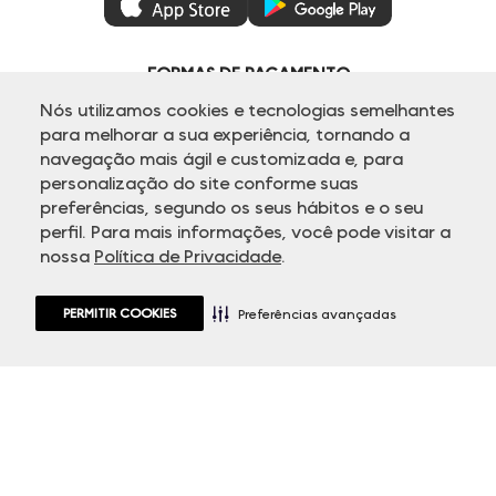
Ética e Sustentabilidade
Regulamentos
Azul Fidelidade
Seja um Revendedor
Duda Squad
FORMAS DE PAGAMENTO
Seja um Franqueado
Venda Corporativa
Nós utilizamos cookies e tecnologias semelhantes
Compre pelo Whatsapp
para melhorar a sua experiência, tornando a
Super Friday
navegação mais ágil e customizada e, para
NOSSAS REDES
personalização do site conforme suas
ATENDIMENTO
preferências, segundo os seus hábitos e o seu
perfil. Para mais informações, você pode visitar a
nossa
Política de Privacidade
.
PERMITIR COOKIES
Preferências avançadas