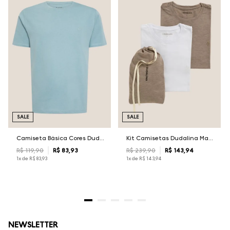
SALE
SALE
Camiseta Básica Cores Dudalina Masculina
Kit Camisetas Dudalina Masculina
R$
119
,
90
R$
83
,
93
R$
239
,
90
R$
143
,
94
1
x de
R$
83
,
93
1
x de
R$
143
,
94
NEWSLETTER