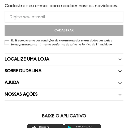
Cadastre seu e-mail para receber nossas novidades.
CADASTRAR
Eu li, estou ciente das condições de tratamento dos meus dados pessoais e
forneço meu consentimento, conforme descrito na
Política de Privacidade
LOCALIZE UMA LOJA
SOBRE DUDALINA
Quem Somos
AJUDA
Nossas Lojas
Perguntas Frequentes
NOSSAS AÇÕES
Política de privacidade
Fale Conosco
Livelo
Painel de Privacidade
Minha Conta
Vai de Visa
BAIXE O APLICATIVO
Gestão de Preferências
Troca e Devoluções
Mastercard