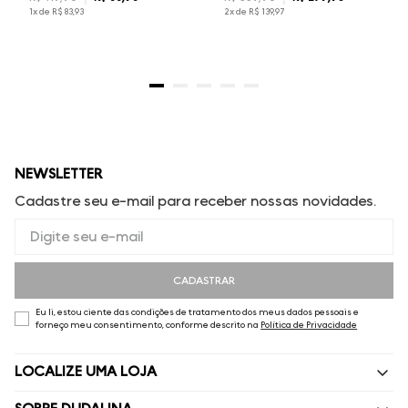
1
x de
R$
83
,
93
2
x de
R$
139
,
97
NEWSLETTER
Cadastre seu e-mail para receber nossas novidades.
CADASTRAR
Eu li, estou ciente das condições de tratamento dos meus dados pessoais e
forneço meu consentimento, conforme descrito na
Política de Privacidade
LOCALIZE UMA LOJA