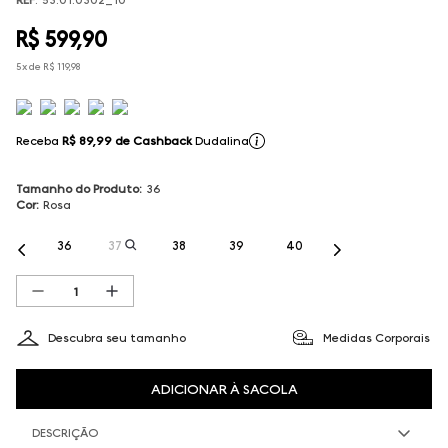
R$
599
,
90
5
x de
R$
119
,
98
Receba
R$ 89,99
de Cashback
Dudalina
Tamanho do Produto
:
36
Cor
:
Rosa
36
37
38
39
40
Descubra seu tamanho
Medidas Corporais
ADICIONAR À SACOLA
DESCRIÇÃO