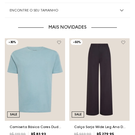
ENCONTRE O SEU TAMANHO
MAIS NOVIDADES
-
30%
-
50%
SALE
SALE
Camiseta Básica Cores Dudalina Masculina
Calça Sarja Wide Leg Ana Dudalina Feminina
R$
119
,
90
R$
83
,
93
R$
559
,
90
R$
279
,
95