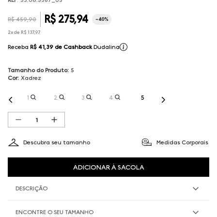
R$
275
,
94
R$
459
,
90
-
40%
2
x de
R$
137
,
97
Receba
R$ 41,39
de Cashback
Dudalina
Tamanho do Produto
:
5
Cor
:
Xadrez
1
2
3
4
5
Descubra seu tamanho
Medidas Corporais
ADICIONAR À SACOLA
DESCRIÇÃO
ENCONTRE O SEU TAMANHO