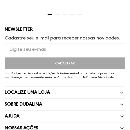
NEWSLETTER
Cadastre seu e-mail para receber nossas novidades.
CADASTRAR
Eu li, estou ciente das condições de tratamento dos meus dados pessoais e
forneço meu consentimento, conforme descrito na
Política de Privacidade
LOCALIZE UMA LOJA
SOBRE DUDALINA
Quem Somos
AJUDA
Nossas Lojas
Perguntas Frequentes
NOSSAS AÇÕES