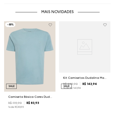
MAIS NOVIDADES
-
30%
Kit Camisetas Dudalina Masculina
R$
239
,
90
R$
143
,
94
SALE
SALE
1
x de
R$
143
,
94
Camiseta Básica Cores Dudalina Masculina
R$
119
,
90
R$
83
,
93
1
x de
R$
83
,
93