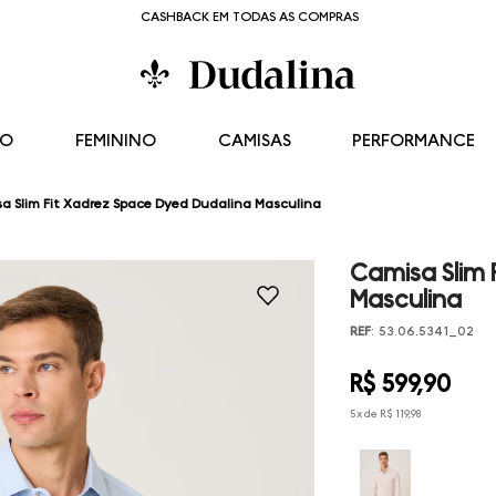
CASHBACK EM TODAS AS COMPRAS
NO
FEMININO
CAMISAS
PERFORMANCE
a Slim Fit Xadrez Space Dyed Dudalina Masculina
Camisa Slim 
Masculina
REF
:
53.06.5341_02
R$
599
,
90
5
x de
R$
119
,
98