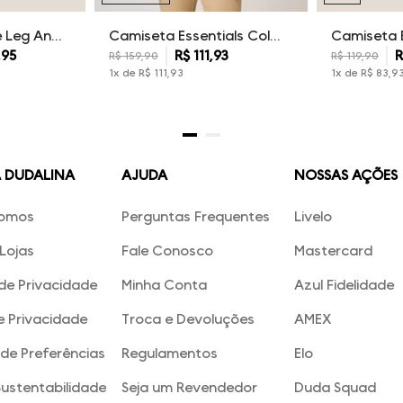
Calça Sarja Wide Leg Ana Dudalina Feminina
Camiseta Essentials Color Dudalina Masculina
,
95
R$
111
,
93
R
R$
159
,
90
R$
119
,
90
1
x de
R$
111
,
93
1
x de
R$
83
,
9
A DUDALINA
AJUDA
NOSSAS AÇÕES
omos
Perguntas Frequentes
Livelo
Lojas
Fale Conosco
Mastercard
 de Privacidade
Minha Conta
Azul Fidelidade
e Privacidade
Troca e Devoluções
AMEX
de Preferências
Regulamentos
Elo
Sustentabilidade
Seja um Revendedor
Duda Squad