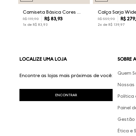
Camiseta Básica Cores Dudalina Masculina
R$
83
,
93
R$
279
R$
119
,
90
R$
559
,
90
1
x de
R$
83
,
93
2
x de
R$
139
,
97
LOCALIZE UMA LOJA
SOBRE 
Quem S
Encontre as lojas mais próximas de você:
Nossas 
Política
Painel d
Gestão 
Ética e 