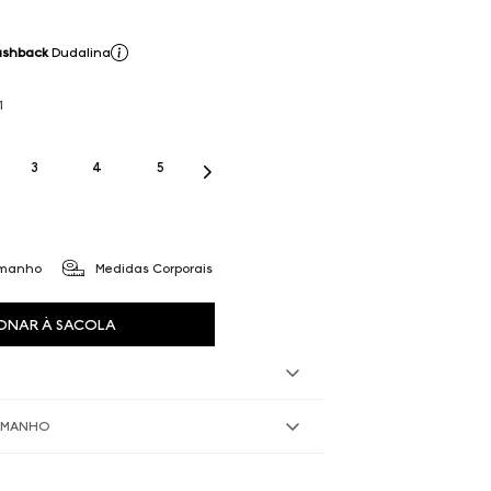
ashback
Dudalina
1
3
4
5
amanho
Medidas Corporais
ONAR À SACOLA
TAMANHO