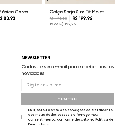
Camiseta Básica Cores Dudalina Masculina
Calça Sarja Slim Fit Moletom Dudalina Masculina
$
83
,
93
R$
199
,
96
R$
499
,
90
3
1
x de
R$
199
,
96
NEWSLETTER
Cadastre seu e-mail para receber nossas
novidades.
CADASTRAR
Eu li, estou ciente das condições de tratamento
dos meus dados pessoais e forneço meu
consentimento, conforme descrito na
Política de
Privacidade