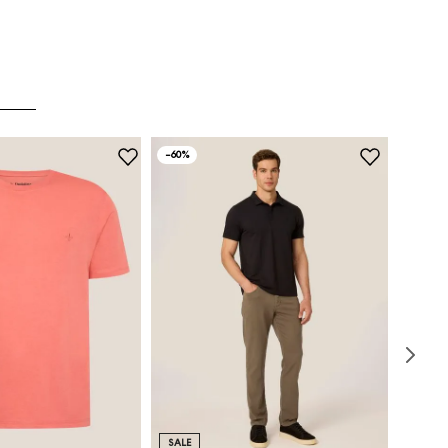
-
60%
SALE