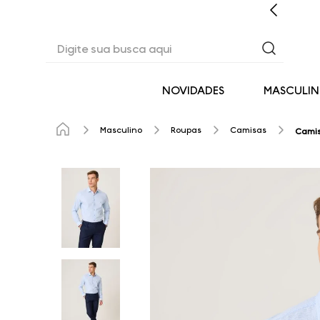
EM ATÉ 6X SEM JUROS* OU 3% OFF NO PIX
Digite sua busca aqui
NOVIDADES
MASCULI
Masculino
Roupas
Camisas
Camis