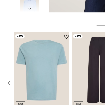
-
30%
-
50%
SALE
SALE