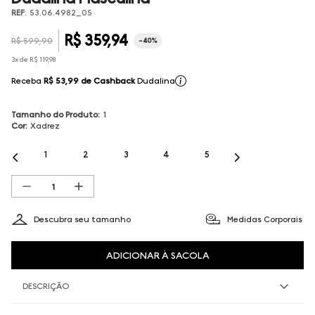
REF
:
53.06.4982_05
R$
359
,
94
R$
599
,
90
-
40%
3
x de
R$
119
,
98
Receba
R$ 53,99
de Cashback
Dudalina
Tamanho do Produto
:
1
Cor
:
Xadrez
1
2
3
4
5
Descubra seu tamanho
Medidas Corporais
ADICIONAR À SACOLA
DESCRIÇÃO