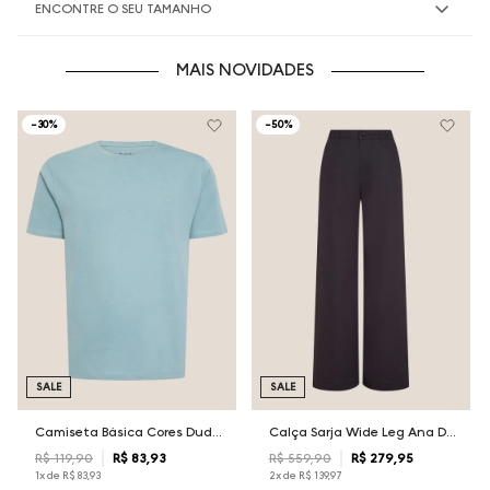
ENCONTRE O SEU TAMANHO
MAIS NOVIDADES
-
30%
-
50%
SALE
SALE
Camiseta Básica Cores Dudalina Masculina
Calça Sarja Wide Leg Ana Dudalina Feminina
R$
119
,
90
R$
83
,
93
R$
559
,
90
R$
279
,
95
1
x de
R$
83
,
93
2
x de
R$
139
,
97